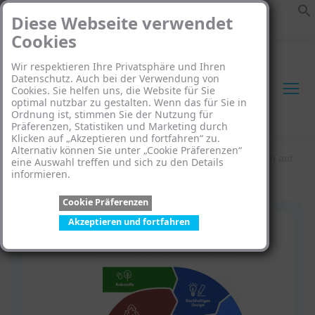
Diese Webseite verwendet
Cookies
Wir respektieren Ihre Privatsphäre und Ihren
Datenschutz. Auch bei der Verwendung von
Cookies. Sie helfen uns, die Website für Sie
optimal nutzbar zu gestalten. Wenn das für Sie in
Ordnung ist, stimmen Sie der Nutzung für
Search:
Präferenzen, Statistiken und Marketing durch
Klicken auf „Akzeptieren und fortfahren“ zu.
Alternativ können Sie unter „Cookie Präferenzen“
Startseite
»
Die EU-Abfallrahmenrichtlinie: Auswirkungen auf
eine Auswahl treffen und sich zu den Details
informieren.
das ElektroG
Cookie Präferenzen
Akzeptieren und fortfahren