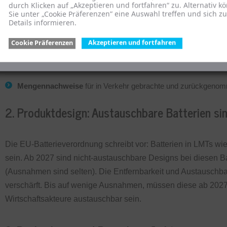
durch Klicken auf „Akzeptieren und fortfahren“ zu. Alternativ k
Sie unter „Cookie Präferenzen“ eine Auswahl treffen und sich z
sich bei der Stiftung EAR für Elektrogeräte registrieren.
Details informieren.
sich einem Batterie-Rücknahmesystem (ab 2026 einer Organisat
Cookie Präferenzen
Akzeptieren und fortfahren
Batterien mit dem
durchgestrichenen Mülltonnensymbol
und
Mengennachweise
für in Verkehr gebrachte und zurückgenom
2. Produktdesign: Austauschbare Batterien sin
Die EU-Batterieverordnung schreibt vor: Batterien in LMTs 
sein. Ab 2027 sind nicht-austauschbare Designs bei diesen B
(Ausnahmen sind selten). Die Entfernbarkeit und Austauschba
verschärft. Bis auf wenige Ausnahmen, müssen diese ab 202
Wirtschaftsakteure austauschbar sein.