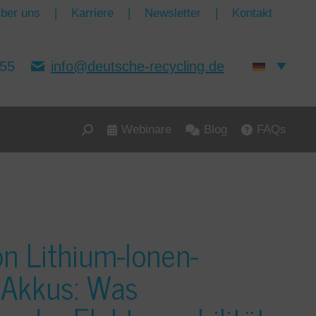
ber uns
|
Karriere
|
Newsletter
|
Kontakt
155
info@deutsche-recycling.de
Webinare
Blog
FAQs
Search:
on Lithium-Ionen-
 Akkus: Was