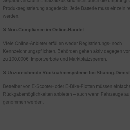
Separat verkaufte Ersatzakkus sind nicht durch die ursprüngli
Produktregistrierung abgedeckt. Jede Batterie muss einzeln reg
werden.
❌ ​
Non-Compliance im Online-Handel
Viele Online-Anbieter erfüllen weder Registrierungs- noch
Kennzeichnungspflichten. Behörden gehen aktiv dagegen vor
zu 100.000€, Importverbote und Marktplatzsperren.
❌
Unzureichende Rücknahmesysteme bei Sharing-Diens
Betreiber von E-Scooter- oder E-Bike-Flotten müssen einfach
Rückgabemöglichkeiten anbieten – auch wenn Fahrzeuge au
genommen werden.