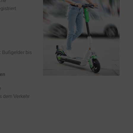
che
istriert
: Bußgelder bis
ten
e
s dem Verkehr