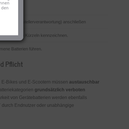
önnen
u den
ion für Herstellerverantwortung) anschließen
 chemischen Kürzeln kennzeichnen.
mene Batterien führen.
d Pflicht
wie E-Bikes und E-Scootern müssen
austauschbar
atteriekategorien
grundsätzlich verboten
rkeit von Gerätebatterien werden ebenfalls
7 durch Endnutzer oder unabhängige