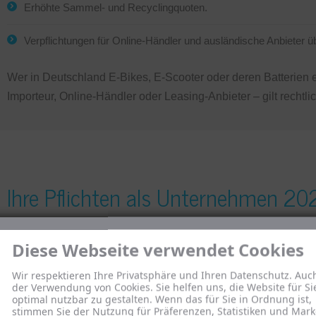
Erhöhte Sammel- und Recyclingquoten.
Verpflichtungen für Online-Händler und ausländische Anbieter übe
Wer in Deutschland E-Bikes, E-Scooter oder deren Batterien ers
Importeur, Online-Händler oder Leasing-Anbieter – gilt rechtli
Ihre Pflichten als Unternehmen 20
1. Registrierung bei EAR und einem Rücknah
Diese Webseite verwendet Cookies
Wir respektieren Ihre Privatsphäre und Ihren Datenschutz. Auc
der Verwendung von Cookies. Sie helfen uns, die Website für Si
Unternehmen, die Batterien (auch fest verbaute) in Verkehr b
optimal nutzbar zu gestalten. Wenn das für Sie in Ordnung ist,
stimmen Sie der Nutzung für Präferenzen, Statistiken und Mark