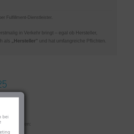
r Fulfillment-Dienstleister.
tmalig in Verkehr bringt – egal ob Hersteller,
ch als
„Hersteller“
und hat umfangreiche Pflichten.
25
mesystem
h bei
e
ringen, müssen:
eting