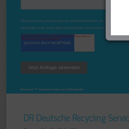
Mit einem “*” markierte Felder sind Pflichtfelder.
DR Deutsche Recycling Serv