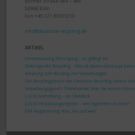
Bonner Straße 484 – 486
50968 Köln
Fon +49 221 80033210
+49 221 800 332153
info@deutsche-recycling.de
ARTIKEL
Umverpackung Entsorgung – so gelingt sie
Elektrogeräte Recycling – Wer ist davon überhaupt betro
Beratung zum Recyling von Verpackungen
Der Recyclingservice der Deutsche Recycling Service G
Verpackungsgesetz Onlinehandel: Was Sie wissen müss
LUCID Anmeldung – ein Überblick
LUCID Verpackungsregister – wie registriere ich mich?
EAR Registrierung: Was, wo und wie?