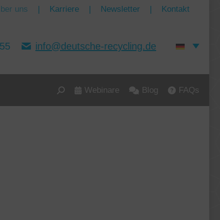
ber uns
|
Karriere
|
Newsletter
|
Kontakt
155
info@deutsche-recycling.de
Webinare
Blog
FAQs
Search: