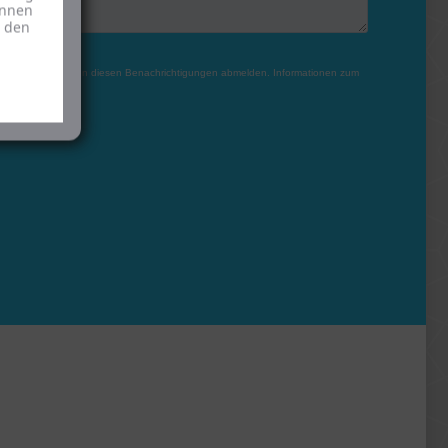
önnen
u den