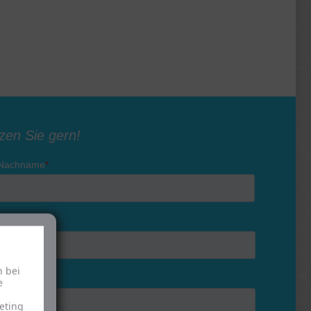
h bei
e
eting