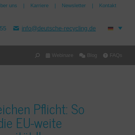
ber uns
|
Karriere
|
Newsletter
|
Kontakt
155
info@deutsche-recycling.de
Webinare
Blog
FAQs
Search:
ichen Pflicht: So
die EU-weite