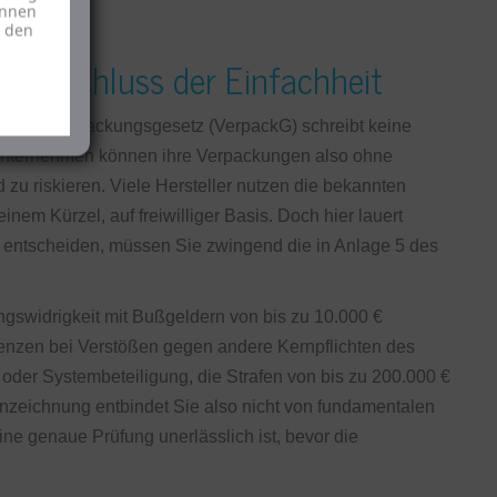
önnen
u den
 Trugschluss der Einfachheit
ar: Das Verpackungsgesetz (VerpackG) schreibt keine
Unternehmen können ihre Verpackungen also ohne
zu riskieren. Viele Hersteller nutzen die bekannten
nem Kürzel, auf freiwilliger Basis. Doch hier lauert
ng entscheiden, müssen Sie zwingend die in Anlage 5 des
ngswidrigkeit mit Bußgeldern von bis zu 10.000 €
enzen bei Verstößen gegen andere Kernpflichten des
der Systembeteiligung, die Strafen von bis zu 200.000 €
nnzeichnung entbindet Sie also nicht von fundamentalen
ine genaue Prüfung unerlässlich ist, bevor die