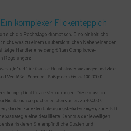
 Ein komplexer Flickenteppich
rt sich die Rechtslage dramatisch. Eine einheitliche
eit nicht, was zu einem unübersichtlichen Nebeneinander
onal tätige Händler eine der größten Compliance-
len Regelungen:
s („Info-tri“) für fast alle Haushaltsverpackungen und viele
, und Verstöße können mit Bußgeldern bis zu 100.000 €
eichnungspflicht für alle Verpackungen. Diese muss die
ei Nichtbeachtung drohen Strafen von bis zu 40.000 €.
, die den korrekten Entsorgungsbehälter zeigen, zur Pflicht.
ebsstrategie eine detaillierte Kenntnis der jeweiligen
ertise riskieren Sie empfindliche Strafen und