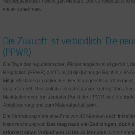
Vertriebsverbote in wichtigen Märkten. Die Komplexität wi
weiter zunehmen.
Die Zukunft ist verbindlich: Die n
(PPWR)
Die Tage des regulatorischen Flickenteppichs sind gezählt,
Regulation (PPWR) der EU wird die bisherige Richtlinie 94/62
Mitgliedsstaaten in nationales Recht umgesetzt werden muss, g
gesamten EU. Dies soll die Regeln harmonisieren, führt aber 
Marktteilnehmer. Ein zentraler Punkt der PPWR wird die Einf
Abfalltrennung und zum Materialgehalt sein.
Die Verordnung sieht eine Frist von 42 Monaten nach Inkraftt
Kennzeichnung vor.
Das mag nach viel Zeit klingen, doch 
erfordert einen Vorlauf von 18 bis 24 Monaten.
Unternehmen,