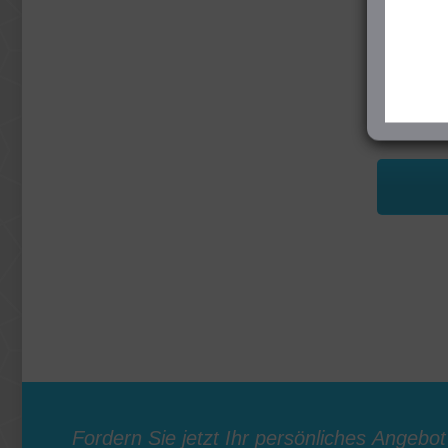
Prüfu
des U
Abwick