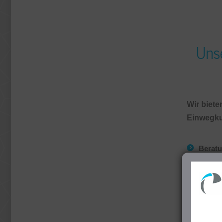
Unse
Wir biet
Einwegku
Beratu
Prozes
Abwick
Überna
Sie