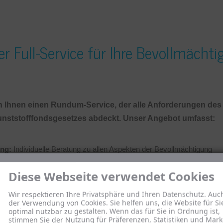
r Full-Service für Ihre Bevollmächt
en Ihnen einen Rundum-Service, der alle Anforderungen des
nststofffondsgesetzes abdeckt. Unser Angebot umfasst:
ng:
Individuelle Beratung zu allen Aspekten der Bevollmächtigung
Diese Webseite verwendet Cookies
sbegleitung:
Unterstützung bei jedem Schritt des Registrierungs- u
lungsprozesses
Wir respektieren Ihre Privatsphäre und Ihren Datenschutz. Auc
der Verwendung von Cookies. Sie helfen uns, die Website für Si
hme der Herstellerpflichten:
Wir erfüllen sämtliche gesetzliche Pfli
optimal nutzbar zu gestalten. Wenn das für Sie in Ordnung ist,
stimmen Sie der Nutzung für Präferenzen, Statistiken und Mark