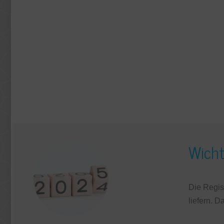
Wicht
Die Regist
liefern. D