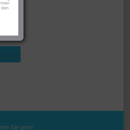
önnen
u den
bescheide
n Abgaben