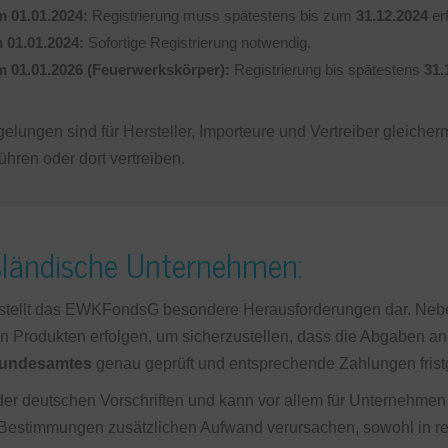
m 01.01.2024:
Registrierung muss spätestens bis zum
31.12.2024
erf
 01.01.2024:
Sofortige Registrierung notwendig.
m 01.01.2026 (Feuerwerkskörper):
Registrierung bis spätestens
31.
elungen sind für Hersteller, Importeure und Vertreiber gleiche
ühren oder dort vertreiben.
sländische Unternehmen:
stellt das EWKFondsG besondere Herausforderungen dar. Nebe
n Produkten erfolgen, um sicherzustellen, dass die Abgaben a
bundesamtes
genau geprüft und entsprechende Zahlungen fristg
is der deutschen Vorschriften und kann vor allem für Unterneh
 Bestimmungen zusätzlichen Aufwand verursachen, sowohl in recht