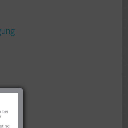
igung
nd
h bei
e
chten für
eting