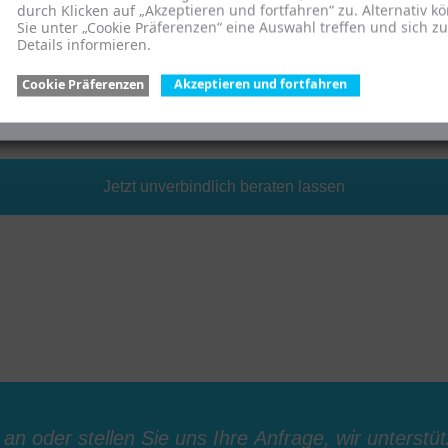
durch Klicken auf „Akzeptieren und fortfahren“ zu. Alternativ k
Sie unter „Cookie Präferenzen“ eine Auswahl treffen und sich z
Details informieren.
ng von Abgabenbescheiden:
Rechtskonforme Prüfung der Abgaben
mweltbundesamtes
Cookie Präferenzen
Akzeptieren und fortfahren
lung der Zahlungen:
Wir übernehmen die Zahlung der festgelegte
Jetzt unverbindlich beraten lassen