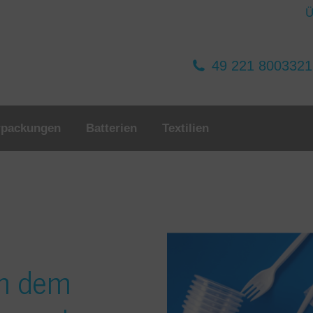
Ü
49 221 800332
rpackungen
Batterien
Textilien
ch dem