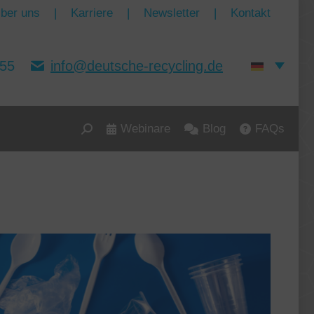
ber uns
|
Karriere
|
Newsletter
|
Kontakt
155
info@deutsche-recycling.de
Webinare
Blog
FAQs
Search: