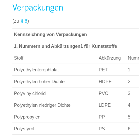
Verpackungen
(zu
§ 6
)
Kennzeichnng von Verpackungen
1. Nummern und Abkürzungen1 für Kunststoffe
Stoff
Abkürzung
Num
Polyethylenterephtalat
PET
1
Polyethylen hoher Dichte
HDPE
2
Polyvinylchlorid
PVC
3
Polyethylen niedriger Dichte
LDPE
4
Polypropylen
PP
5
Polystyrol
PS
6