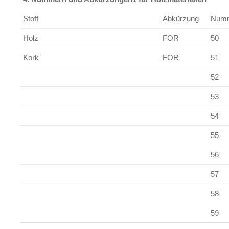
Stoff
Abkürzung
Num
Holz
FOR
50
Kork
FOR
51
52
53
54
55
56
57
58
59