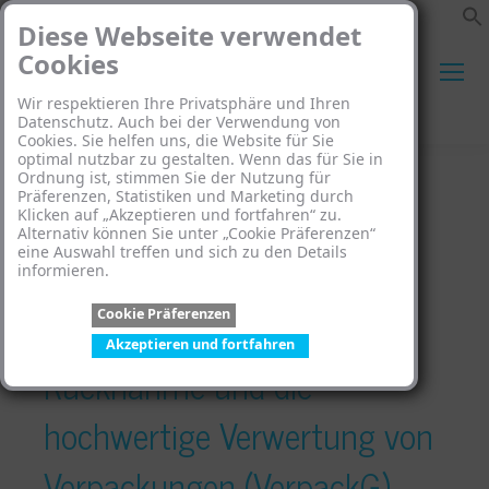
Diese Webseite verwendet
Cookies
Wir respektieren Ihre Privatsphäre und Ihren
Search:
Datenschutz. Auch bei der Verwendung von
Cookies. Sie helfen uns, die Website für Sie
optimal nutzbar zu gestalten. Wenn das für Sie in
Ordnung ist, stimmen Sie der Nutzung für
Präferenzen, Statistiken und Marketing durch
Klicken auf „Akzeptieren und fortfahren“ zu.
Alternativ können Sie unter „Cookie Präferenzen“
eine Auswahl treffen und sich zu den Details
Gesetz über das
informieren.
Cookie Präferenzen
Inverkehrbringen, die
Akzeptieren und fortfahren
Rücknahme und die
hochwertige Verwertung von
Verpackungen (VerpackG) –