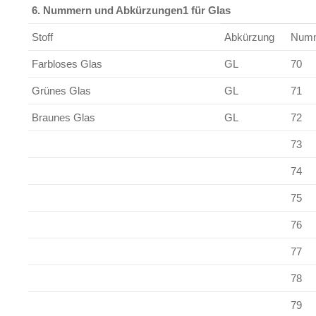
6. Nummern und Abkürzungen1 für Glas
Stoff
Abkürzung
Num
Farbloses Glas
GL
70
Grünes Glas
GL
71
Braunes Glas
GL
72
73
74
75
76
77
78
79