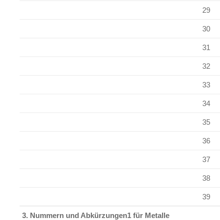
29
30
31
32
33
34
35
36
37
38
39
3. Nummern und Abkürzungen1 für Metalle