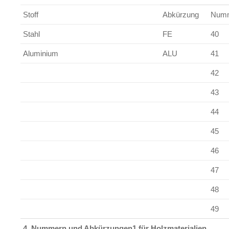
Stoff
Abkürzung
Num
Stahl
FE
40
Aluminium
ALU
41
42
43
44
45
46
47
48
49
4. Nummern und Abkürzungen1 für Holzmaterialien