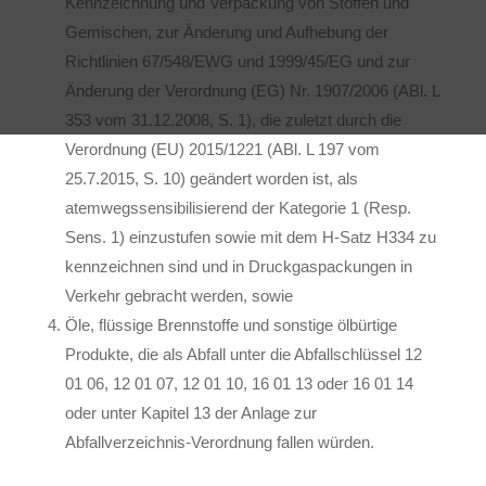
Kennzeichnung und Verpackung von Stoffen und
Gemischen, zur Änderung und Aufhebung der
Richtlinien 67/548/EWG und 1999/45/EG und zur
Änderung der Verordnung (EG) Nr. 1907/2006 (ABl. L
353 vom 31.12.2008, S. 1), die zuletzt durch die
Verordnung (EU) 2015/1221 (ABl. L 197 vom
25.7.2015, S. 10) geändert worden ist, als
atemwegssensibilisierend der Kategorie 1 (Resp.
Sens. 1) einzustufen sowie mit dem H-Satz H334 zu
kennzeichnen sind und in Druckgaspackungen in
Verkehr gebracht werden, sowie
Öle, flüssige Brennstoffe und sonstige ölbürtige
Produkte, die als Abfall unter die Abfallschlüssel 12
01 06, 12 01 07, 12 01 10, 16 01 13 oder 16 01 14
oder unter Kapitel 13 der Anlage zur
Abfallverzeichnis-Verordnung fallen würden.