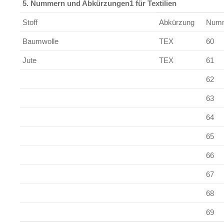
5. Nummern und Abkürzungen1 für Textilien
Stoff
Abkürzung
Num
Baumwolle
TEX
60
Jute
TEX
61
62
63
64
65
66
67
68
69