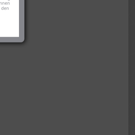
önnen
u den