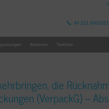
Ü
49 221 800332
rpackungen
Batterien
Textilien
kehrbringen, die Rücknah
ckungen (VerpackG) – Absc