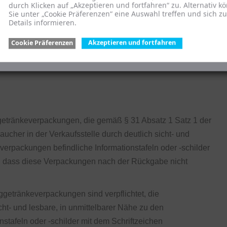
durch Klicken auf „Akzeptieren und fortfahren“ zu. Alternativ k
Sie unter „Cookie Präferenzen“ eine Auswahl treffen und sich z
 ohne Kohlensäure;
Details informieren.
mer 1 Buchstabe c der Diätverordnung in der Fassung der
Cookie Präferenzen
Akzeptieren und fortfahren
ie zuletzt durch Artikel 60 der Verordnung vom 31. August 2015
ltenden Fassung, die ausschließlich für Säuglinge oder
eggetränkeverpackungen, die gemäß § 31 Absatz 1 Satz 1 der
raucher in der Verkaufsstelle durch deutlich sicht- und
erpackungen befindliche Informationstafeln oder -schilder
, dass diese Verpackungen nach der Rückgabe nicht
ggetränkeverpackungen sind verpflichtet, die
cht- und lesbare, in unmittelbarer Nähe zu den
tafeln oder -schilder mit dem Schriftzeichen