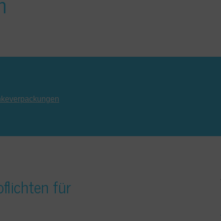
n
änkeverpackungen
lichten für