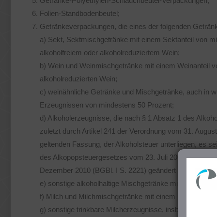
Getränke-Polyethylen-Schlauchbeutel-Verpackungen;
Folien-Standbodenbeutel;
Getränkeverpackungen, die eines der folgenden Getränk
a) Sekt, Sektmischgetränke mit einem Sektanteil von
alkoholfreiem oder alkoholreduziertem Wein;
b) Wein und Weinmischgetränke mit einem Weinanteil vo
alkoholreduzierten Wein;
c) weinähnliche Getränke und Mischgetränke, auch in we
Erzeugnissen von mindestens 50 Prozent;
d) Alkoholerzeugnisse, die nach § 1 Absatz 1 des Alkoh
zuletzt durch Artikel 241 der Verordnung vom 31. August 
geltenden Fassung, der Alkoholsteuer unterliegen, es s
des Alkopopsteuergesetzes vom 23. Juli 2004 (BGBl. I S
Dezember 2010 (BGBl. I S. 2221) geändert worden ist, in
e) sonstige alkoholhaltige Mischgetränke mit einem Alk
f) Milch und Milchmischgetränke mit einem Milchanteil 
g) sonstige trinkbare Milcherzeugnisse, insbesondere Jo