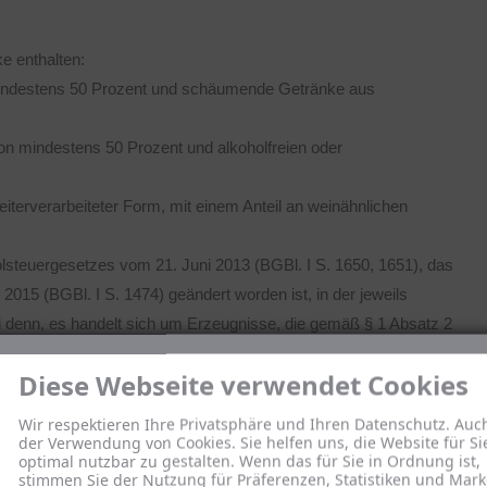
e enthalten:
 mindestens 50 Prozent und schäumende Getränke aus
n mindestens 50 Prozent und alkoholfreien oder
iterverarbeiteter Form, mit einem Anteil an weinähnlichen
olsteuergesetzes vom 21. Juni 2013 (BGBl. I S. 1650, 1651), das
2015 (BGBl. I S. 1474) geändert worden ist, in der jeweils
ei denn, es handelt sich um Erzeugnisse, die gemäß § 1 Absatz 2
. 1857), das zuletzt durch Artikel 6 des Gesetzes vom 21.
Diese Webseite verwendet Cookies
 der jeweils geltenden Fassung, der Alkopopsteuer unterliegen;
oholgehalt von mindestens 15 Prozent;
Wir respektieren Ihre Privatsphäre und Ihren Datenschutz. Auc
von mindestens 50 Prozent;
der Verwendung von Cookies. Sie helfen uns, die Website für Si
optimal nutzbar zu gestalten. Wenn das für Sie in Ordnung ist,
ghurt und Kefir;
stimmen Sie der Nutzung für Präferenzen, Statistiken und Mark