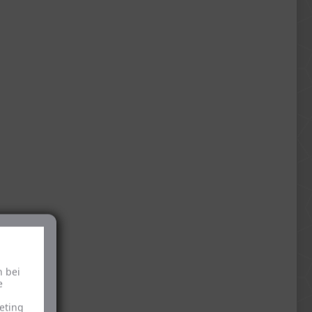
h bei
e
eting