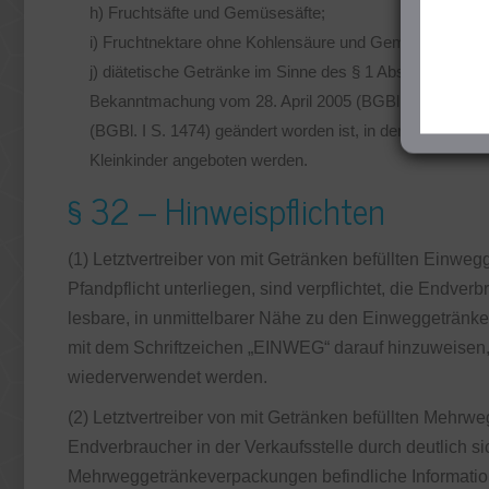
h) Fruchtsäfte und Gemüsesäfte;
i) Fruchtnektare ohne Kohlensäure und Gemüsenektare
j) diätetische Getränke im Sinne des § 1 Absatz 2 Num
Bekanntmachung vom 28. April 2005 (BGBl. I S. 1161), d
(BGBl. I S. 1474) geändert worden ist, in der jeweils ge
Kleinkinder angeboten werden.
§ 32 – Hinweispflichten
(1) Letztvertreiber von mit Getränken befüllten Einw
Pfandpflicht unterliegen, sind verpflichtet, die Endverb
lesbare, in unmittelbarer Nähe zu den Einweggetränkev
mit dem Schriftzeichen „EINWEG“ darauf hinzuweisen
wiederverwendet werden.
(2) Letztvertreiber von mit Getränken befüllten Mehrwe
Endverbraucher in der Verkaufsstelle durch deutlich si
Mehrweggetränkeverpackungen befindliche Informations