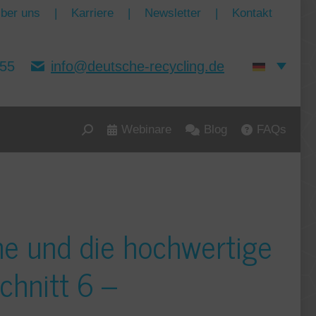
ber uns
|
Karriere
|
Newsletter
|
Kontakt
155
info@deutsche-recycling.de
Webinare
Blog
FAQs
Search:
me und die hochwertige
hnitt 6 –