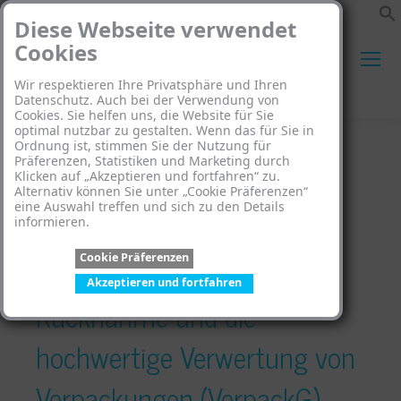
Diese Webseite verwendet
Cookies
Wir respektieren Ihre Privatsphäre und Ihren
Search:
Datenschutz. Auch bei der Verwendung von
Cookies. Sie helfen uns, die Website für Sie
optimal nutzbar zu gestalten. Wenn das für Sie in
Ordnung ist, stimmen Sie der Nutzung für
Präferenzen, Statistiken und Marketing durch
Klicken auf „Akzeptieren und fortfahren“ zu.
Alternativ können Sie unter „Cookie Präferenzen“
eine Auswahl treffen und sich zu den Details
Gesetz über das
informieren.
Cookie Präferenzen
Inverkehrbringen, die
Akzeptieren und fortfahren
Rücknahme und die
hochwertige Verwertung von
Verpackungen (VerpackG) –