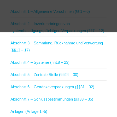
Abschnitt 1 – Allgemeine Vorschriften (§§1 – 6)
Abschnitt 2 – Inverkehrbringen von
systembeteiligungspflichtigen Verpackungen (§§7 – 12)
Abschnitt 3 – Sammlung, Rücknahme und Verwertung
(§§13 – 17)
Abschnitt 4 – Systeme (§§18 – 23)
Abschnitt 5 – Zentrale Stelle (§§24 – 30)
Abschnitt 6 – Getränkeverpackungen (§§31 – 32)
Abschnitt 7 – Schlussbestimmungen (§§33 – 35)
Anlagen (Anlage 1 -5)