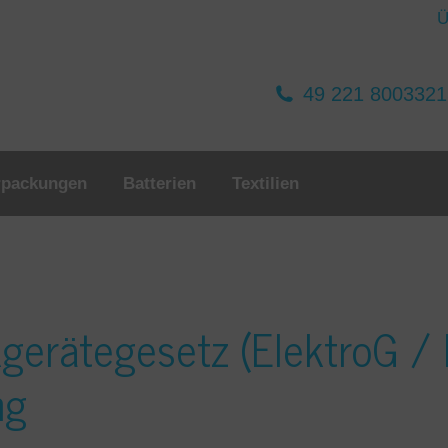
Ü
49 221 800332
rpackungen
Batterien
Textilien
kgerätegesetz (ElektroG / 
ng