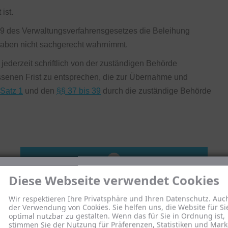
ist.
49 des Verwaltungsverfahrensgesetzes die Beleihung
gaben nicht sachgerecht wahrnimmt.
ederzeit schriftlich von der zuständigen Behörde
senen Frist zu entsprechen, die zur Übernahme und
 Satz 1
und den
§§ 37 bis 39
durch die zuständige Behörde
Abschnitt 7 (§§36 - 39)
Abschnitt 9 (§§43 - 46)
Diese Webseite verwendet Cookies
Wir respektieren Ihre Privatsphäre und Ihren Datenschutz. Auc
der Verwendung von Cookies. Sie helfen uns, die Website für Si
optimal nutzbar zu gestalten. Wenn das für Sie in Ordnung ist,
stimmen Sie der Nutzung für Präferenzen, Statistiken und Mark