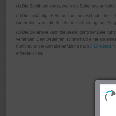
(1) Die Beleihung endet, wenn die Beliehene aufgelöst 
(2) Die zuständige Behörde kann unbeschadet des § 
widerrufen, wenn die Beliehene die übertragenen Auf
(3) Die Beliehene kann die Beendigung der Beleihung j
verlangen. Dem Begehren ist innerhalb einer angemes
Fortführung der Aufgabenerfüllung nach
§ 15 Absatz 4
erforderlich ist.