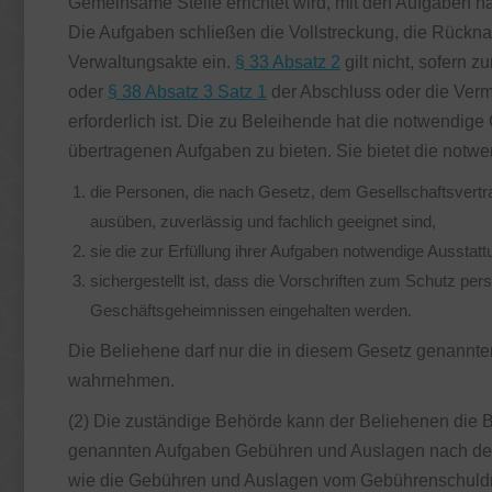
Gemeinsame Stelle errichtet wird, mit den Aufgaben 
Die Aufgaben schließen die Vollstreckung, die Rückn
Verwaltungsakte ein.
§ 33 Absatz 2
gilt nicht, sofern 
oder
§ 38 Absatz 3 Satz 1
der Abschluss oder die Verm
erforderlich ist. Die zu Beleihende hat die notwendig
übertragenen Aufgaben zu bieten. Sie bietet die not
die Personen, die nach Gesetz, dem Gesellschaftsvertr
ausüben, zuverlässig und fachlich geeignet sind,
sie die zur Erfüllung ihrer Aufgaben notwendige Ausstat
sichergestellt ist, dass die Vorschriften zum Schutz p
Geschäftsgeheimnissen eingehalten werden.
Die Beliehene darf nur die in diesem Gesetz genannt
wahrnehmen.
(2) Die zuständige Behörde kann der Beliehenen die Bef
genannten Aufgaben Gebühren und Auslagen nach de
wie die Gebühren und Auslagen vom Gebührenschuldn