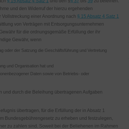
nach
§ 15 Absatz 4 Satz 1
und den §
§ 37
bis
39
zu beleihen.
ahme und den Widerruf der hierzu ergehenden
zur Vollstreckung einer Anordnung nach
§ 15 Absatz 4 Satz 1
ittlung von Verträgen mit Entsorgungsunternehmen
e Gewähr für die ordnungsgemäße Erfüllung der ihr
wendige Gewähr, wenn
ag oder der Satzung die Geschäftsführung und Vertretung
tung und Organisation hat und
ersonenbezogener Daten sowie von Betriebs- oder
en und durch die Beleihung übertragenen Aufgaben
ugnis übertragen, für die Erfüllung der in Absatz 1
m Bundesgebührengesetz zu erheben und festzulegen,
er zu zahlen sind. Soweit bei der Beliehenen im Rahmen