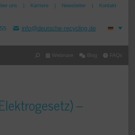
ber uns
|
Karriere
|
Newsletter
|
Kontakt
155
info@deutsche-recycling.de
Webinare
Blog
FAQs
Search:
Elektrogesetz) –