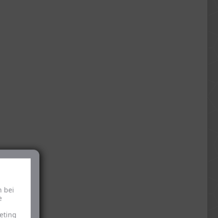
h bei
e
eting