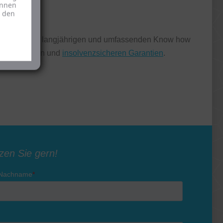
önnen
u den
ing mit ihrem langjährigen und umfassenden Know how
ngenmeldungen und
insolvenzsicheren Garantien
.