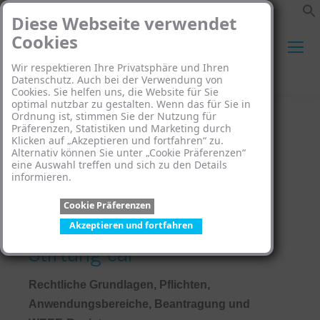
Diese Webseite verwendet
Cookies
Wir respektieren Ihre Privatsphäre und Ihren
Search:
Datenschutz. Auch bei der Verwendung von
Cookies. Sie helfen uns, die Website für Sie
optimal nutzbar zu gestalten. Wenn das für Sie in
Ordnung ist, stimmen Sie der Nutzung für
Präferenzen, Statistiken und Marketing durch
Klicken auf „Akzeptieren und fortfahren“ zu.
Alternativ können Sie unter „Cookie Präferenzen“
eine Auswahl treffen und sich zu den Details
WEEE-Nummer:
informieren.
Cookie Präferenzen
Registrierung bei der
Akzeptieren und fortfahren
Stiftung ear
Rechtliche Grundlagen, Pflichten,
Anwendungsbereiche, Beantragung und