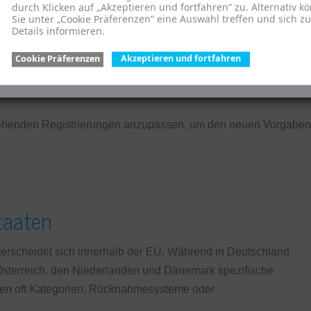
durch Klicken auf „Akzeptieren und fortfahren“ zu. Alternativ k
Sie unter „Cookie Präferenzen“ eine Auswahl treffen und sich z
Details informieren.
Cookie Präferenzen
Akzeptieren und fortfahren
estehenden Registrierungen anzupassen, um den neuen Vorgaben
taaten
erscheidet sich innerhalb der EU. Während in Deutschland
e Österreich, den Niederlanden und Dänemark spezifische
fen oft Kategorien, Rücknahmesysteme oder