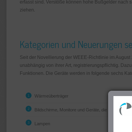
erfasst sind. Verstöße können hohe Bußgelder nach s
ziehen.
Kategorien und Neuerungen se
Seit der Novellierung der WEEE-Richtlinie im August 
unabhängig von ihrer Art, registrierungspflichtig. Daz
Funktionen. Die Geräte werden in folgende sechs Kate
Wärmeüberträger
Bildschirme, Monitore und Geräte, die Bildschirme
Lampen