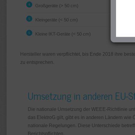
Großgeräte (> 50 cm)
Kleingeräte (< 50 cm)
Kleine IKT-Geräte (< 50 cm)
Hersteller waren verpflichtet, bis Ende 2018 ihre b
zu entsprechen.
Umsetzung in anderen EU-S
Die nationale Umsetzung der WEEE-Richtlinie unt
das ElektroG gilt, gibt es in anderen Ländern wi
nationale Regelungen. Diese Unterschiede betref
Berichtspflichten.