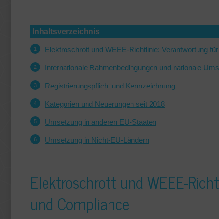
Inhaltsverzeichnis
Elektroschrott und WEEE-Richtlinie: Verantwortung f
Internationale Rahmenbedingungen und nationale Um
iadni
Loges, Sebastian
Fr
Manager
Registrierungspflicht und Kennzeichnung
Senior Key Account Manager International
K
Kategorien und Neuerungen seit 2018
332 289
Tel.:
+49 221 800 332 26
e-recycling.de
sebastian.loges@deutsche-recycling.de
syl
Umsetzung in anderen EU-Staaten
talienisch
Deutsch, Englisch
Umsetzung in Nicht-EU-Ländern
E-
mail
Elektroschrott und WEEE-Richt
und Compliance