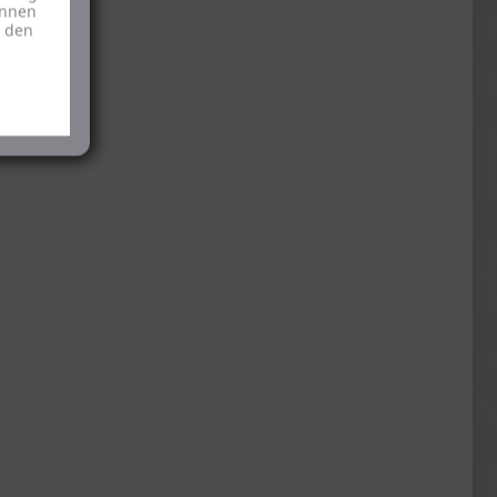
önnen
u den