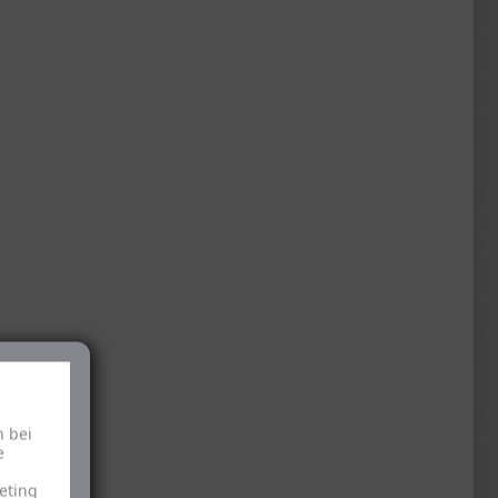
h bei
e
eting