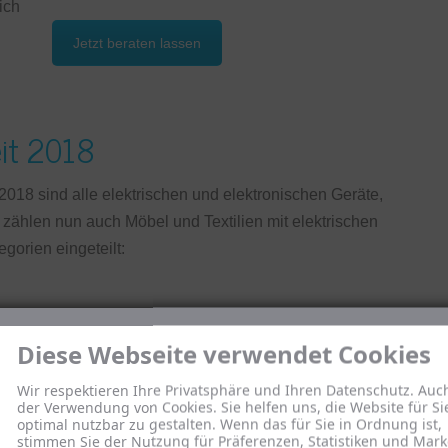
ich
Jetzt beraten lassen
it 2018
2018 sind alle elektrischen und elektronischen Geräte,
u zählen nun auch Möbel und Textilien mit elektrischen
gorien eingeteilt:
Diese Webseite verwendet Cookies
 mit einer Oberfläche von mehr als 100 cm² enthalten
Wir respektieren Ihre Privatsphäre und Ihren Datenschutz. Auc
der Verwendung von Cookies. Sie helfen uns, die Website für Si
optimal nutzbar zu gestalten. Wenn das für Sie in Ordnung ist,
stimmen Sie der Nutzung für Präferenzen, Statistiken und Mark