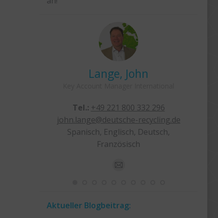
an!
sten
Lange, John
ernational
Key Account Manager International
Key
32 158
Tel.:
+49 221 800 332 296
recycling.de
john.lange@deutsche-recycling.de
stefa
erländisch
Spanisch, Englisch, Deutsch,
Französisch
E-
mail
Aktueller Blogbeitrag: