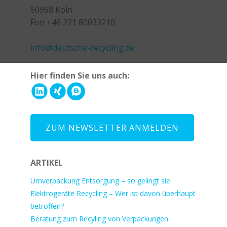
50968 Köln
Fon +49 221 80033210
+49 221 800 332153
info@deutsche-recycling.de
Hier finden Sie uns auch:
ZUM NEWSLETTER ANMELDEN
ARTIKEL
Umverpackung Entsorgung – so gelingt sie
Elektrogeräte Recycling – Wer ist davon überhaupt
betroffen?
Beratung zum Recyling von Verpackungen