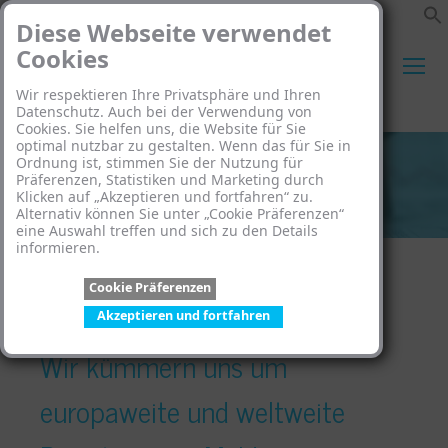
Diese Webseite verwendet
Cookies
Wir respektieren Ihre Privatsphäre und Ihren
Search:
Datenschutz. Auch bei der Verwendung von
Cookies. Sie helfen uns, die Website für Sie
optimal nutzbar zu gestalten. Wenn das für Sie in
Sie wollen Waren ins
Ordnung ist, stimmen Sie der Nutzung für
Präferenzen, Statistiken und Marketing durch
Klicken auf „Akzeptieren und fortfahren“ zu.
Ausland exportieren?
Alternativ können Sie unter „Cookie Präferenzen“
eine Auswahl treffen und sich zu den Details
informieren.
Cookie Präferenzen
Akzeptieren und fortfahren
Wir kümmern uns um
europaweite und weltweite