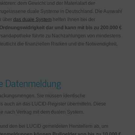
aktoren: dem Gewicht und der Materialart der
0 zugelassene duale Systeme in Deutschland. Die Auswahl
en über
das duale System
helfen Ihnen bei der
 Ordnungswidrigkeit dar und kann mit bis zu 200.000 €
ersandapotheke führte zu Nachzahlungen von mindestens
eutlicht die finanziellen Risiken und die Notwendigkeit,
hte Datenmeldung
erpackungsmengen. Sie müssen identische
 auch an das LUCID-Register übermitteln. Diese
 je nach Vertrag mit dem dualen System.
n und den bei LUCID gemeldeten Herstellern ab, um
atenmeldungen können Bußgelder von bis zu 10.000 €