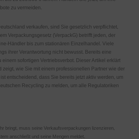
rbote zu vermeiden.
utschland verkaufen, sind Sie gesetzlich verpflichtet,
dem Verpackungsgesetz (VerpackG) betrifft jeden, der
line-Händler bis zum stationären Einzelhandel. Viele
gs ihrer Verantwortung nicht bewusst. Bereits eine
inem sofortigen Vertriebsverbot. Dieser Artikel erklärt
d zeigt, wie Sie mit einem professionellen Partner wie der
t entscheidend, dass Sie bereits jetzt aktiv werden, um
r Deutschen Recycling zu melden, um alle Regulatoriken
r bringt, muss seine Verkaufsverpackungen lizenzieren,
ystem anschließt und seine Mengen meldet.