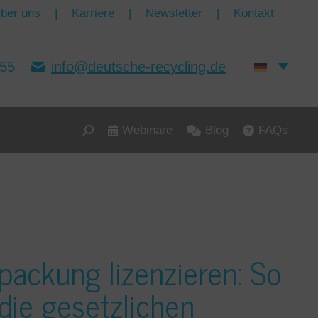
ber uns
|
Karriere
|
Newsletter
|
Kontakt
155
info@deutsche-recycling.de
Webinare
Blog
FAQs
Search:
packung lizenzieren: So
 die gesetzlichen