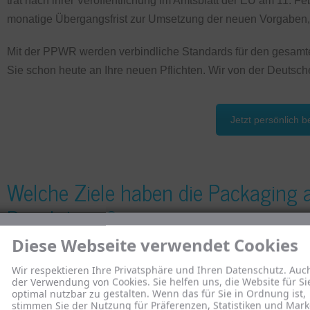
trat nach ihrer Veröffentlichung im Amtsblatt der EU am 11. F
monatige Übergangsfrist zur Umsetzung der neuen Vorgabe
Mit der PPWR werden verbindliche Standards für den gesam
Sie schon heute an Ihre neuen Pflichten. Wir von der Deutsc
Jetzt persönlich b
Welche Ziele haben die Packaging
Regulations?
Diese Webseite verwendet Cookies
Wir respektieren Ihre Privatsphäre und Ihren Datenschutz. Auc
Ziel der Packaging and Packaging Waste Regulations ist es,
der Verwendung von Cookies. Sie helfen uns, die Website für Si
optimal nutzbar zu gestalten. Wenn das für Sie in Ordnung ist,
Europäischen Union signifikant zu reduzieren. Dies soll dur
stimmen Sie der Nutzung für Präferenzen, Statistiken und Mark