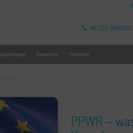
Ü
49 221 800332
rpackungen
Batterien
Textilien
 sollten
PPWR – was 