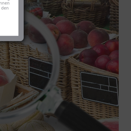
önnen
u den