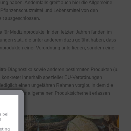
haben. Andernfalls greift auch hier die Allgemeine
n, Pflanzenschutzmittel und Lebensmittel von den
heit ausgeschlossen.
wa für Medizinprodukte. In den letzten Jahren fanden im
ngen statt, die unter anderem dazu geführt haben, dass
nprodukten einer Verordnung unterliegen, sondern eine
vitro-Diagnostika sowie anderen bestimmten Produkten (u.
 konkreter innerhalb spezieller EU-Verordnungen
e lediglich einen ungefähren Rahmen vorgibt, in dem die
d Gesetze zur allgemeinen Produktsicherheit erlassen
h bei
e
eting