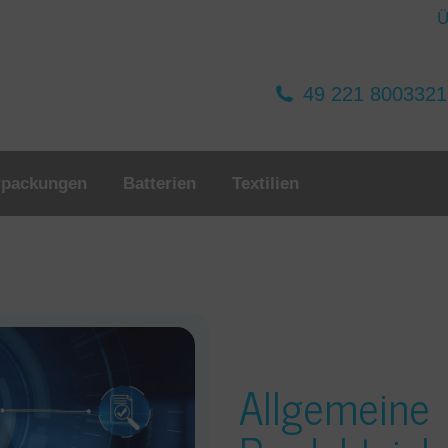
Ü
49 221 800332
rpackungen
Batterien
Textilien
Allgemeine