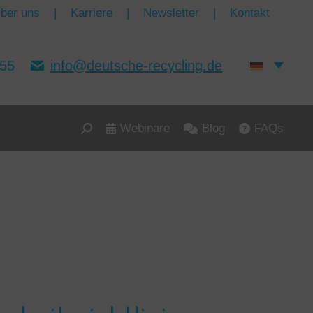
ber uns
|
Karriere
|
Newsletter
|
Kontakt
155
info@deutsche-recycling.de
Webinare
Blog
FAQs
Search: