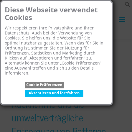
Diese Webseite verwendet
Cookies
Wir respektieren Ihre Privatsphäre und Ihren
Search:
Datenschutz. Auch bei der Verwendung von
Cookies. Sie helfen uns, die Website für Sie
optimal nutzbar zu gestalten. Wenn das für Sie in
Ordnung ist, stimmen Sie der Nutzung für
Präferenzen, Statistiken und Marketing durch
Klicken auf „Akzeptieren und fortfahren“ zu.
Alternativ können Sie unter „Cookie Präferenzen“
eine Auswahl treffen und sich zu den Details
Gesetz über das
informieren.
Cookie Präferenzen
Inverkehrbringen, die
Akzeptieren und fortfahren
Rücknahme und die
umweltverträgliche
Entsorgung von Batterien