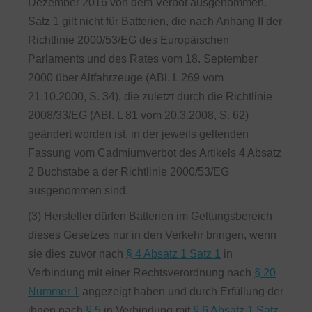
Dezember 2016 von dem Verbot ausgenommen.
Satz 1 gilt nicht für Batterien, die nach Anhang II der
Richtlinie 2000/53/EG des Europäischen
Parlaments und des Rates vom 18. September
2000 über Altfahrzeuge (ABl. L 269 vom
21.10.2000, S. 34), die zuletzt durch die Richtlinie
2008/33/EG (ABl. L 81 vom 20.3.2008, S. 62)
geändert worden ist, in der jeweils geltenden
Fassung vom Cadmiumverbot des Artikels 4 Absatz
2 Buchstabe a der Richtlinie 2000/53/EG
ausgenommen sind.
(3) Hersteller dürfen Batterien im Geltungsbereich
dieses Gesetzes nur in den Verkehr bringen, wenn
sie dies zuvor nach
§ 4 Absatz 1 Satz 1
in
Verbindung mit einer Rechtsverordnung nach
§ 20
Nummer 1
angezeigt haben und durch Erfüllung der
ihnen nach
§ 5
in Verbindung mit
§ 6 Absatz 1 Satz