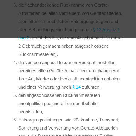
die flächendeckende Rücknahme von Geräte-
Altbatterien bei allen Vertreibern von Gerätebatterien,
allen öffentlich-rechtlichen Entsorgungsträgern und
allen Behandlungseinrichtungen nach
§ 12 Absatz 1
und 2
gewährleisten, die vom Angebot nach Nummer
2 Gebrauch gemacht haben (angeschlossene
Rücknahmestellen),
die von den angeschlossenen Rücknahmestellen
bereitgestellten Geräte-Altbatterien, unabhängig von
ihrer Art, Marke oder Herkunft unentgeltlich abholen
und einer Verwertung nach
§ 14
zuführen,
den angeschlossenen Rücknahmestellen
unentgeltlich geeignete Transportbehälter
bereitstellen,
Entsorgungsleistungen wie Rücknahme, Transport,
Sortierung und Verwertung von Geräte-Altbatterien