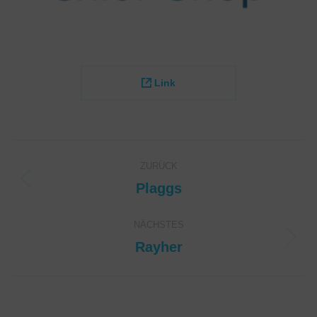
Link
Project
ZURÜCK
navigation
Plaggs
Previous
project:
NÄCHSTES
Rayher
Next
project: