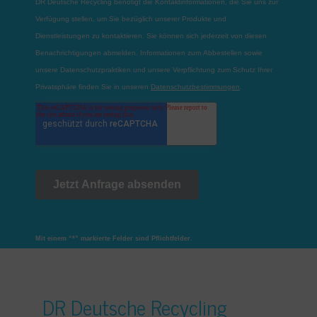
Mit einem “*” markierte Felder sind Pflichtfelder.
DR Deutsche Recycling