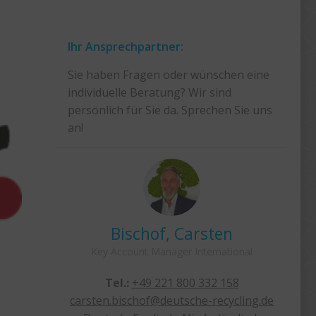
Ihr Ansprechpartner:
Sie haben Fragen oder wünschen eine
individuelle Beratung? Wir sind
persönlich für Sie da. Sprechen Sie uns
an!
 Sylvia
Bischof, Carsten
ernational
Key Account Manager International
32 19
Tel.:
+49 221 800 332 158
r@deutsche-
carsten.bischof@deutsche-recycling.de
Deu