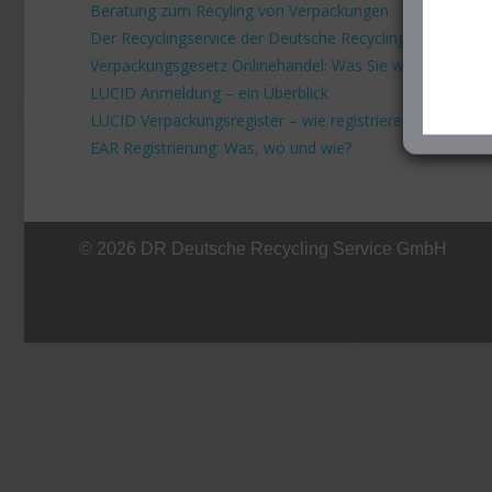
Beratung zum Recyling von Verpackungen
Der Recyclingservice der Deutsche Recycling Service G
Verpackungsgesetz Onlinehandel: Was Sie wissen müss
LUCID Anmeldung – ein Überblick
LUCID Verpackungsregister – wie registriere ich mich?
EAR Registrierung: Was, wo und wie?
© 2026 DR Deutsche Recycling Service GmbH
+49 221 800 332153