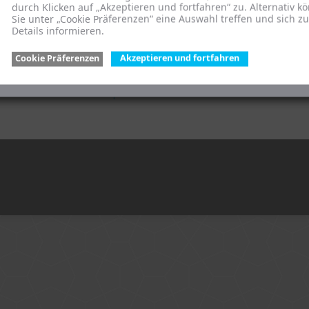
Das Team
durch Klicken auf „Akzeptieren und fortfahren“ zu. Alternativ k
Sie unter „Cookie Präferenzen“ eine Auswahl treffen und sich z
mbH
Vision / Wertekodex
Details informieren.
en
Jobs
Cookie Präferenzen
Newsletter
Akzeptieren und fortfahren
Kontakt
Informationspflichten für Hersteller