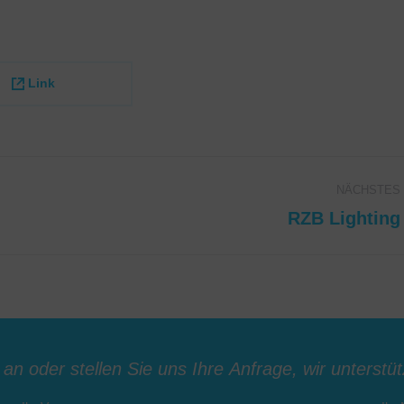
Deutsch, Englisch
recycling.de
Deutsch, Englisch, S
E-
E-
mail
Link
mail
NÄCHSTES
RZB Lighting
Next
project: