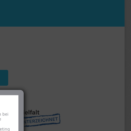
h bei
e
eting