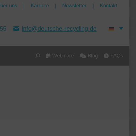
ber uns
|
Karriere
|
Newsletter
|
Kontakt
155
info@deutsche-recycling.de
Webinare
Blog
FAQs
Search: