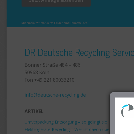
Mit einem “*” markierte Felder sind Pflichtfelder.
DR Deutsche Recycling Serv
Bonner Straße 484 – 486
50968 Köln
Fon +49 221 80033210
+49 221 800 332153
info@deutsche-recycling.de
ARTIKEL
Umverpackung Entsorgung – so gelingt sie
Elektrogeräte Recycling – Wer ist davon überhaupt betro