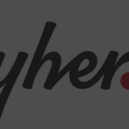
Lange, Anja
Franco Schröder,
r Key Account Manager International
Key Account Manager Int
Tel.:
+49 221 800 332 281
Tel.:
+49 221 800 3
a.lange@deutsche-recycling.de
sylvia.franco_schroede