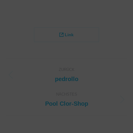
Link
Project
ZURÜCK
navigation
pedrollo
Previous
project:
NÄCHSTES
Pool Clor-Shop
Next
project: