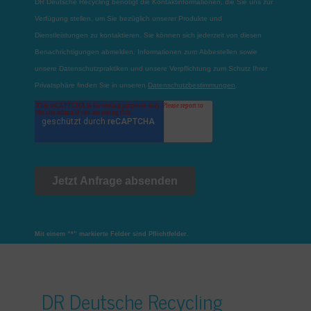
Mit einem “*” markierte Felder sind Pflichtfelder.
DR Deutsche Recycling