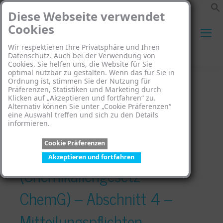
Diese Webseite verwendet
Cookies
Wir respektieren Ihre Privatsphäre und Ihren
Search:
Datenschutz. Auch bei der Verwendung von
Cookies. Sie helfen uns, die Website für Sie
optimal nutzbar zu gestalten. Wenn das für Sie in
Ordnung ist, stimmen Sie der Nutzung für
Präferenzen, Statistiken und Marketing durch
Klicken auf „Akzeptieren und fortfahren“ zu.
Alternativ können Sie unter „Cookie Präferenzen“
eine Auswahl treffen und sich zu den Details
Gesetz zum Schutz vor
informieren.
Cookie Präferenzen
gefährlichen Stoffen
Akzeptieren und fortfahren
(Chemikaliengesetz –
ChemG) – Abschnitt 4 –
Mitteilungspflichten