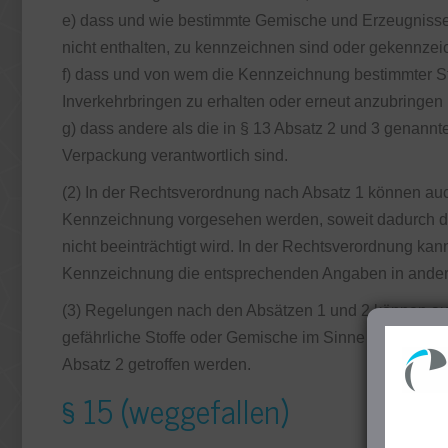
e) dass und wie bestimmte Gemische und Erzeugnisse,
nicht enthalten, zu kennzeichnen sind oder gekennze
f) dass und von wem die Kennzeichnung bestimmter S
Inverkehrbringen zu erhalten oder erneut anzubringen 
g) dass andere als die in § 13 Absatz 2 und 3 genann
Verpackung verantwortlich sind.
(2) In der Rechtsverordnung nach Absatz 1 können au
Kennzeichnung vorgesehen werden, soweit dadurch 
nicht beeinträchtigt wird. In der Rechtsverordnung ka
Kennzeichnung die entsprechenden Angaben in anderer
(3) Regelungen nach den Absätzen 1 und 2 können auch
gefährliche Stoffe oder Gemische im Sinne des § 3a s
Absatz 2 getroffen werden.
§ 15 (weggefallen)