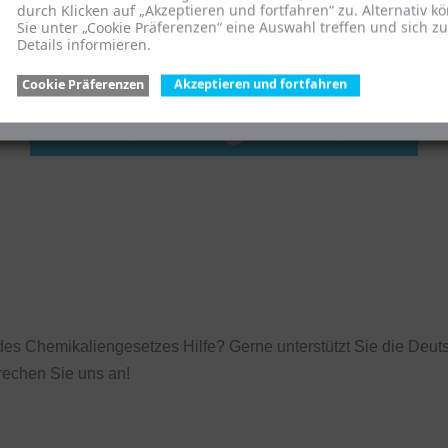
durch Klicken auf „Akzeptieren und fortfahren“ zu. Alternativ k
Sie unter „Cookie Präferenzen“ eine Auswahl treffen und sich z
Details informieren.
Cookie Präferenzen
Akzeptieren und fortfahren
Abschnitt 2a (§§ 12a-12h)
Abschnitt 4 (§§ 16-16f)
es Chemikaliengesetzes Hilfe? Gerne unterstützt Sie die Deuts
echen Sie uns an!