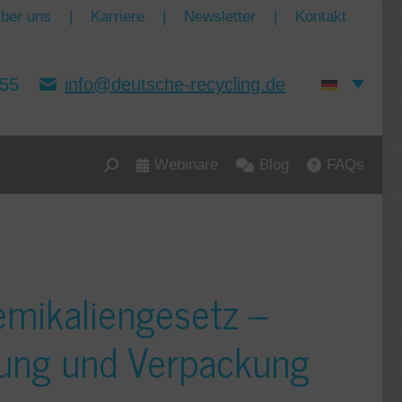
ber uns
|
Karriere
|
Newsletter
|
Kontakt
155
info@deutsche-recycling.de
Webinare
Blog
FAQs
Search:
emikaliengesetz –
nung und Verpackung