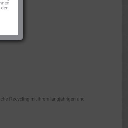
önnen
u den
che Recycling mit ihrem langjährigen und