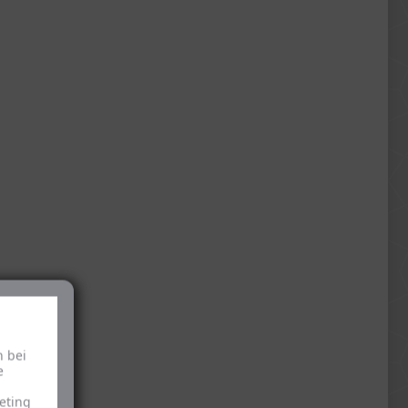
h bei
e
eting