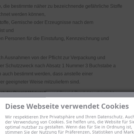
 die bestimmte näher zu bezeichnende gefährliche Stoffe
ichnet werden können,
toffe, Gemische oder Erzeugnisse nach dem
ist und
ten Personen für die Einstufung, Kennzeichnung und
ch Ausnahmen von der Pflicht zur Verpackung und
der Schutzzweck nach Absatz 1 Nummer 3 Buchstabe a
nn auch bestimmt werden, dass anstelle einer
 geeigneter Weise mitzuliefern sind.
 für Biozid-Wirkstoffe und Biozid-Produkte, die nicht
ind, sowie für Stoffe, Gemische und Erzeugnisse nach § 19
Diese Webseite verwendet Cookies
Wir respektieren Ihre Privatsphäre und Ihren Datenschutz. Auc
der Verwendung von Cookies. Sie helfen uns, die Website für Si
optimal nutzbar zu gestalten. Wenn das für Sie in Ordnung ist,
stimmen Sie der Nutzung für Präferenzen, Statistiken und Mark