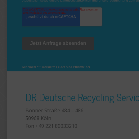
Mit einem “*” markierte Felder sind Pflichtfelder.
DR Deutsche Recycling Serv
Bonner Straße 484 – 486
50968 Köln
Fon +49 221 80033210
+49 221 800 332153