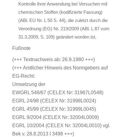
Kontrolle ihrer Anwendung bei Versuchen mit
chemischen Stoffen (kodifizierte Fassung)
(ABl. EU Nr. L 50 S. 44), die zuletzt durch die
Verordnung (EG) Nr. 219/2009 (ABl. L 87 vom
31.3.2009, S. 109) geändert worden ist.
Fußnote
(+++ Textnachweis ab: 26.9.1980 +++)
(+++ Amtlicher Hinweis des Normgebers auf
EG-Recht:
Umsetzung der
EWGRL 548/67 (CELEX Nr: 31967L0548)
EGRL 24/98 (CELEX Nr: 31998L0024)
EGRL 45/99 (CELEX Nr: 31999L0045)
EGRL 9/2004 (CELEX Nr: 32004L0009)
EGRL 10/2004 (CELEX Nr: 32004L0010) vgl.
Bek v. 28.8.2013 I 3498 +++)