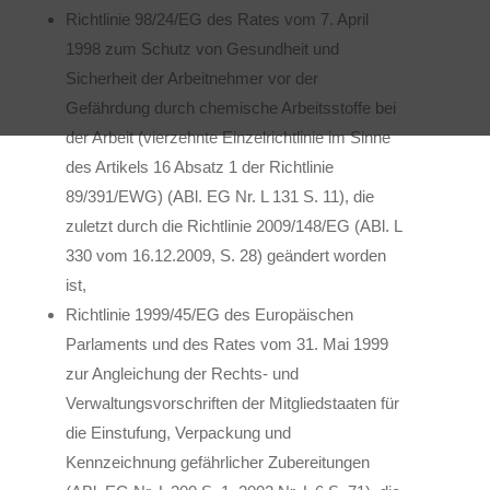
Richtlinie 98/24/EG des Rates vom 7. April
1998 zum Schutz von Gesundheit und
Sicherheit der Arbeitnehmer vor der
Gefährdung durch chemische Arbeitsstoffe bei
der Arbeit (vierzehnte Einzelrichtlinie im Sinne
des Artikels 16 Absatz 1 der Richtlinie
89/391/EWG) (ABl. EG Nr. L 131 S. 11), die
zuletzt durch die Richtlinie 2009/148/EG (ABl. L
330 vom 16.12.2009, S. 28) geändert worden
ist,
Richtlinie 1999/45/EG des Europäischen
Parlaments und des Rates vom 31. Mai 1999
zur Angleichung der Rechts- und
Verwaltungsvorschriften der Mitgliedstaaten für
die Einstufung, Verpackung und
Kennzeichnung gefährlicher Zubereitungen