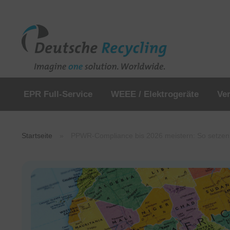
EPR Full-Service
WEEE / Elektrogeräte
Ve
Startseite
»
PPWR-Compliance bis 2026 meistern: So setzen