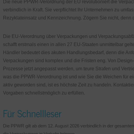
Die neue PPWR-Verordnung der EU revolutioniert die Verpacku
verbindlich in Kraft. Sie verpflichtet Ihr Unternehmen zu umf
Rezyklateinsatz und Kennzeichnung. Zögern Sie nicht, denn d
Die EU-Verordnung über Verpackungen und Verpackungsabfäll
schafft erstmals einen in allen 27 EU-Staaten unmittelbar gel
Händler bedeutet dies akuten Handlungsbedarf, denn die An
Verpackungen sind komplex und die Fristen eng. Von Design
Prozesse jetzt angepasst werden, um teure Strafen und Vertrie
was die PPWR-Verordnung ist und wie Sie die Weichen für ein
aktiv geworden sind, ist es höchste Zeit zu handeln. Kontakti
Vorgaben schnellstmöglich zu erfüllen.
Für Schnellleser
Die PPWR gilt ab dem 12. August 2026 verbindlich in der gesamten
die Verpackungen in Verkehr bringen.