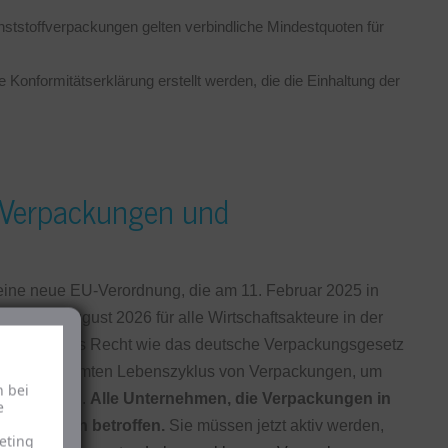
ststoffverpackungen gelten verbindliche Mindestquoten für
onformitätserklärung erstellt werden, die die Einhaltung der
 Verpackungen und
ine neue EU-Verordnung, die am 11. Februar 2025 in
 dem 12. August 2026 für alle Wirtschaftsakteure in der
st in nationales Recht wie das deutsche Verpackungsgesetz
für den gesamten Lebenszyklus von Verpackungen, um
h bei
u vermeiden.
Alle Unternehmen, die Verpackungen in
e
eren Regeln betroffen.
Sie müssen jetzt aktiv werden,
eting