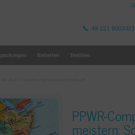
Ü
49 221 800332
rpackungen
Batterien
Textilien
 Sie die EU-Verpackungsverordnung jetzt um
PPWR-Compl
meistern: So