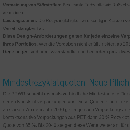
Vermeidung von Störstoffen:
Bestimmte Farbstoffe wie Rußschwar
vermeiden.
Leistungsstufen:
Die Recyclingfähigkeit wird künftig in Klassen v
Verkehrsfähigkeit hat.
Diese Design-Anforderungen gelten für jede einzelne Ver
Ihres Portfolios.
Wer die Vorgaben nicht erfüllt, riskiert ab 2
Regelungen
sind unmissverständlich und erfordern proaktive
Mindestrezyklatquoten: Neue Pflic
Die PPWR schreibt erstmals verbindliche Mindestanteile für
neuen Kunststoffverpackungen vor. Diese Quoten sind ein ze
zu stärken. Ab dem Jahr 2030 gelten je nach Verpackungsart 
kontaktsensitive Verpackungen aus PET dann 30 % Rezyklat en
Quote von 35 %. Bis 2040 steigen diese Werte weiter an, für 