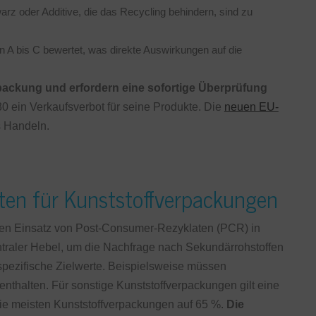
z oder Additive, die das Recycling behindern, sind zu
on A bis C bewertet, was direkte Auswirkungen auf die
packung und erfordern eine sofortige Überprüfung
030 ein Verkaufsverbot für seine Produkte. Die
neuen EU-
s Handeln.
hten für Kunststoffverpackungen
 den Einsatz von Post-Consumer-Rezyklaten (PCR) in
ntraler Hebel, um die Nachfrage nach Sekundärrohstoffen
spezifische Zielwerte. Beispielsweise müssen
thalten. Für sonstige Kunststoffverpackungen gilt eine
die meisten Kunststoffverpackungen auf 65 %.
Die