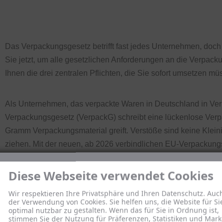
Das Verpackungsgesetz betrifft fast jedes Unternehmen, doch 
Sie jetzt, um alle gesetzlichen Anforderungen an die Verpacku
Ihnen die drei zentralen Pflichten, die Sie sofort umsetzen mü
Als Unternehmen, das verpackte Waren in Deutschland in Verk
Verpackungsgesetz (VerpackG) schreibt eine lückenlose Verpa
Gramm Verpackungsmaterial greift. Verstöße sind keine Kleini
ziehen. Mit der neuen, ab 2026 verbindlichen EU-Verpackun
verschärft. Dieser Leitfaden erklärt Ihre unmittelbaren Pflicht
müssen. Zögern Sie nicht, sich bei der Deutschen Recycling 
Diese Webseite verwendet Cookies
rechtssicher zu erfüllen.
Wir respektieren Ihre Privatsphäre und Ihren Datenschutz. Auc
der Verwendung von Cookies. Sie helfen uns, die Website für Si
Für Schnellleser
optimal nutzbar zu gestalten. Wenn das für Sie in Ordnung ist,
stimmen Sie der Nutzung für Präferenzen, Statistiken und Mark