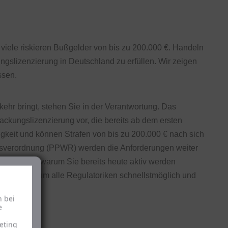
viele riskieren Bußgelder von bis zu 200.000 €. Handeln
ngslizenzierung in Deutschland zu erfüllen. Wir zeigen
ssen.
ehr bringt, stehen Sie in der Verantwortung. Das
ckungslizenzierung vor, die bereits ab dem ersten
gkeit und können Strafen von bis zu 200.000 € nach sich
gsverordnung (PPWR) werden die Anforderungen weiter
en und zeigt, warum Sie bereits heute aktiv werden
zu melden, um alle Regulatoriken schnellstmöglich und
h bei
e
eting