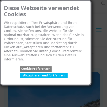
Diese Webseite verwendet
Cookies
Wir respektieren Ihre Privatsphäre und Ihren
Datenschutz. Auch bei der Verwendung von
Cookies. Sie helfen uns, die Website für Sie
optimal nutzbar zu gestalten. Wenn das für Sie in
Ordnung ist, stimmen Sie der Nutzung für
Search:
Präferenzen, Statistiken und Marketing durch
Klicken auf „Akzeptieren und fortfahren“ zu.
Alternativ können Sie unter „Cookie Präferenzen“
Startseite
»
Serviceverpackungen & Verpackungsgesetz:
eine Auswahl treffen und sich zu den Details
informieren.
Sichern Sie Ihre Rechtskonformität in 2025
Cookie Präferenzen
Akzeptieren und fortfahren