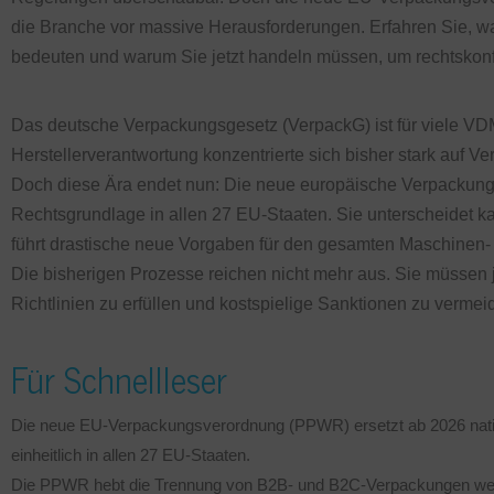
die Branche vor massive Herausforderungen. Erfahren Sie, 
bedeuten und warum Sie jetzt handeln müssen, um rechtskonf
Das deutsche Verpackungsgesetz (VerpackG) ist für viele VDM
Herstellerverantwortung konzentrierte sich bisher stark auf V
Doch diese Ära endet nun: Die neue europäische Verpackung
Rechtsgrundlage in allen 27 EU-Staaten. Sie unterscheide
führt drastische neue Vorgaben für den gesamten Maschinen-
Die bisherigen Prozesse reichen nicht mehr aus. Sie müssen j
Richtlinien zu erfüllen und kostspielige Sanktionen zu vermei
Für Schnellleser
Die neue EU-Verpackungsverordnung (PPWR) ersetzt ab 2026 nati
einheitlich in allen 27 EU-Staaten.
Die PPWR hebt die Trennung von B2B- und B2C-Verpackungen weitg