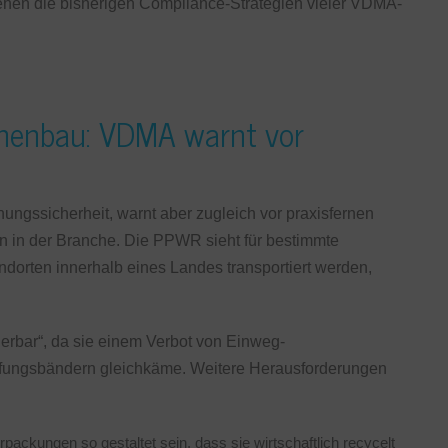
tehen die bisherigen Compliance-Strategien vieler VDMA-
inenbau: VDMA warnt vor
ngssicherheit, warnt aber zugleich vor praxisfernen
n in der Branche. Die PPWR sieht für bestimmte
orten innerhalb eines Landes transportiert werden,
sierbar“, da sie einem Verbot von Einweg-
fungsbändern gleichkäme. Weitere Herausforderungen
packungen so gestaltet sein, dass sie wirtschaftlich recycelt