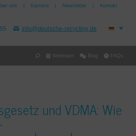
ber uns
|
Karriere
|
Newsletter
|
Kontakt
155
info@deutsche-recycling.de
Webinare
Blog
FAQs
Search:
sgesetz und VDMA: Wie
-