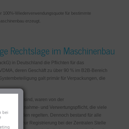
er 100%-Wiederverwendungsquote für bestimmte
Maschinenbau erzeugt.
rige Rechtslage im Maschinenbau
kG) in Deutschland die Pflichten für das
s VDMA, deren Geschäft zu über 90 % im B2B-Bereich
r Systembeteiligung galt primär für Verpackungen, die
eile üblich sind, waren von der
n eine Rücknahme- und Verwertungspflicht, die viele
h bei
blichen Kunden regelten. Dennoch bestand für alle
e
e Pflicht zur Registrierung bei der Zentralen Stelle
eting