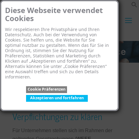
Diese Webseite verwendet
Cookies
Wir respektieren Ihre Privatsphäre und Ihren
Search:
Datenschutz. Auch bei der Verwendung von
Cookies. Sie helfen uns, die Website für Sie
optimal nutzbar zu gestalten. Wenn das für Sie in
Beratung & Legal Service
Ordnung ist, stimmen Sie der Nutzung für
Präferenzen, Statistiken und Marketing durch
Klicken auf „Akzeptieren und fortfahren“ zu.
Alternativ können Sie unter „Cookie Präferenzen“
eine Auswahl treffen und sich zu den Details
informieren.
Cookie Präferenzen
Wir helfen Ihnen, Ihre
Akzeptieren und fortfahren
Verpflichtungen zu klären
Für Unternehmen stellen sich im Rahmen der
geltenden Gesetzgebungen (
WEEE,