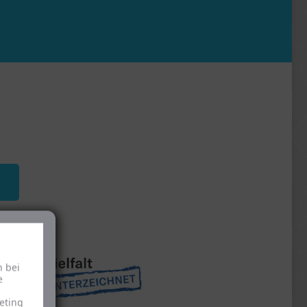
h bei
e
eting