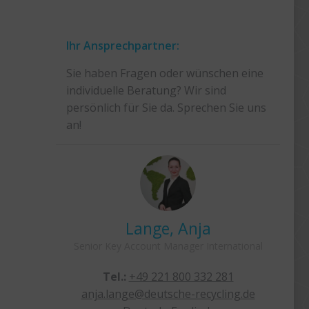
Ihr Ansprechpartner:
Sie haben Fragen oder wünschen eine
individuelle Beratung? Wir sind
persönlich für Sie da. Sprechen Sie uns
an!
andra
Lange, Anja
Senior Key Account Manager International
32 27
Tel.:
+49 221 800 332 281
anja.lange@deutsche-recycling.de
dan.e
anzösisch