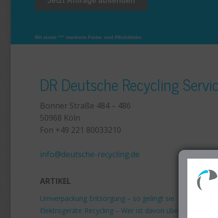
Mit einem “*” markierte Felder sind Pflichtfelder.
DR Deutsche Recycling Serv
Bonner Straße 484 – 486
50968 Köln
Fon +49 221 80033210
+49 221 800 332153
info@deutsche-recycling.de
ARTIKEL
Umverpackung Entsorgung – so gelingt sie
Elektrogeräte Recycling – Wer ist davon überhaupt betro