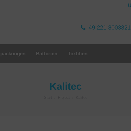
Ü
49 221 800332
rpackungen
Batterien
Textilien
Kalitec
Sie befinden sich hier:
Start
Project
Kalitec