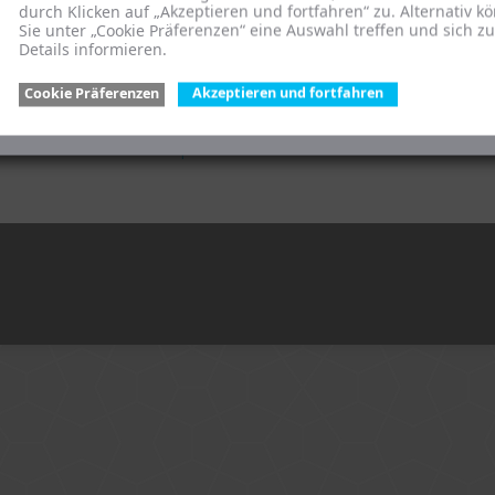
Das Team
durch Klicken auf „Akzeptieren und fortfahren“ zu. Alternativ k
Sie unter „Cookie Präferenzen“ eine Auswahl treffen und sich z
mbH
Vision / Wertekodex
Details informieren.
en
Jobs
Cookie Präferenzen
Newsletter
Akzeptieren und fortfahren
Kontakt
Informationspflichten für Hersteller