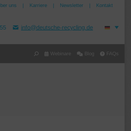
ber uns
|
Karriere
|
Newsletter
|
Kontakt
155
info@deutsche-recycling.de
Webinare
Blog
FAQs
Search: