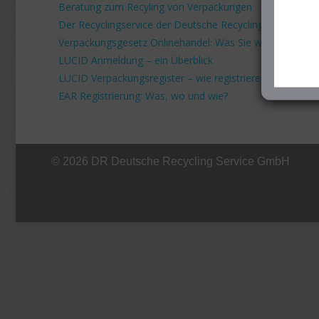
Beratung zum Recyling von Verpackungen
Der Recyclingservice der Deutsche Recycling Service G
Verpackungsgesetz Onlinehandel: Was Sie wissen müss
LUCID Anmeldung – ein Überblick
LUCID Verpackungsregister – wie registriere ich mich?
EAR Registrierung: Was, wo und wie?
© 2026 DR Deutsche Recycling Service GmbH
+49 221 800 332153