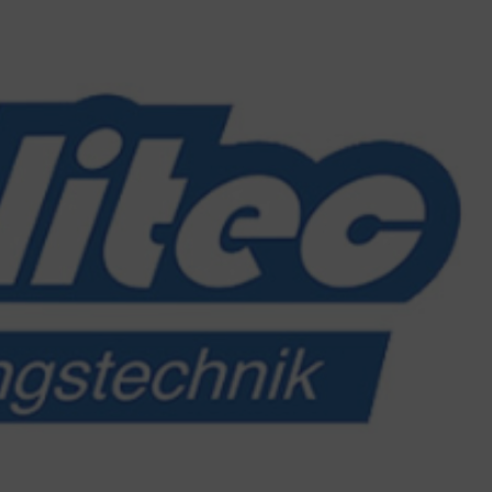
Loges, Sebastian
Bender, Alex
r Key Account Manager International
Projektleiterin
Tel.:
+49 221 800 332 26
Tel.:
+49 221 800 3
tian.loges@deutsche-recycling.de
Deutsch, Englisch, Fr