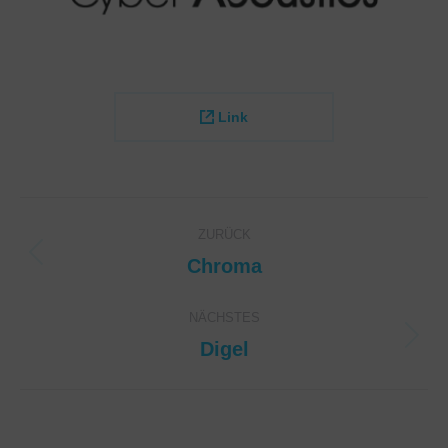
Link
Project
ZURÜCK
navigation
Chroma
Previous
project:
NÄCHSTES
Digel
Next
project: