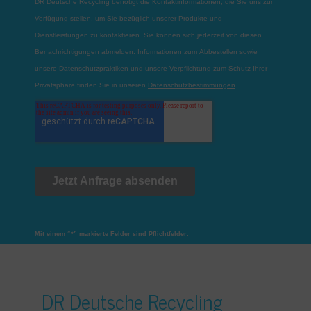
Mit einem “*” markierte Felder sind Pflichtfelder.
DR Deutsche Recycling