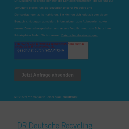
Mit einem “*” markierte Felder sind Pflichtfelder.
DR Deutsche Recycling