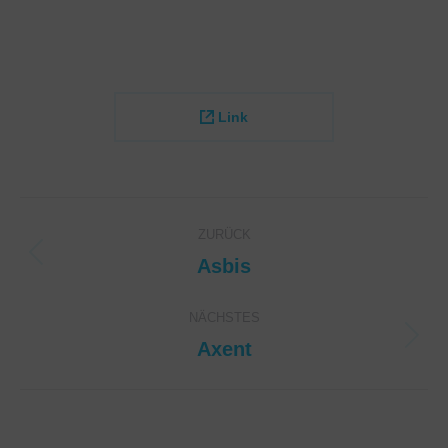
Link
Project
ZURÜCK
navigation
Asbis
Previous
project:
NÄCHSTES
Axent
Next
project: