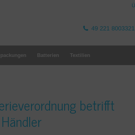
Ü
49 221 800332
rpackungen
Batterien
Textilien
erieverordnung betrifft
r Händler