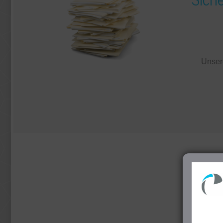
Unse
Ü