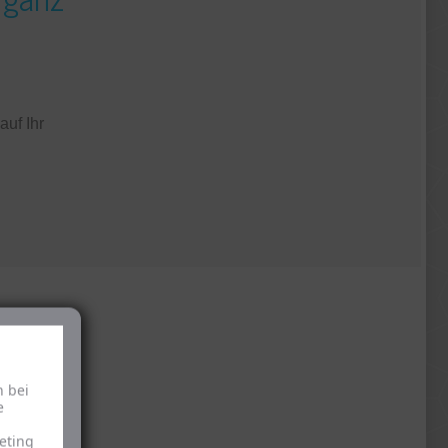
auf
Ihr
ns
h bei
e
eting