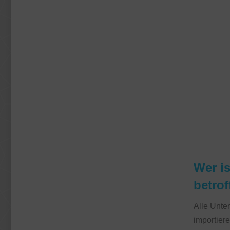
Wer i
betro
Alle Unte
importier