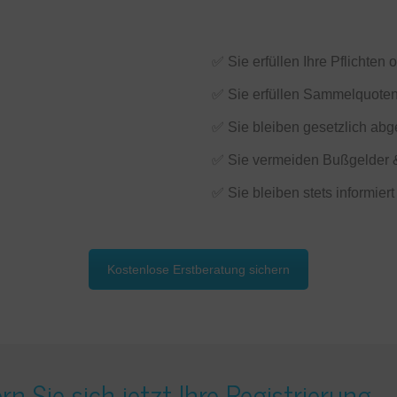
✅ Sie erfüllen Ihre Pflichten
✅ Sie erfüllen Sammelquote
✅ Sie bleiben gesetzlich abg
✅ Sie vermeiden Bußgelder &
✅ Sie bleiben stets informiert
Kostenlose Erstberatung sichern
ern
Sie
sich
jetzt
Ihre
Registrierung 