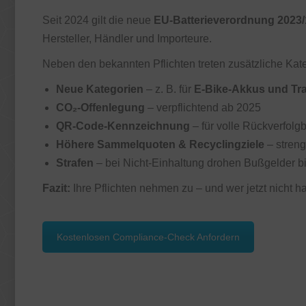
Seit 2024 gilt die neue
EU-Batterieverordnung 2023
Hersteller, Händler und Importeure.
Neben den bekannten Pflichten treten zusätzliche Kate
Neue Kategorien
– z. B. für
E-Bike-Akkus und Tra
CO₂-Offenlegung
– verpflichtend ab 2025
QR-Code-Kennzeichnung
– für volle Rückverfolg
Höhere Sammelquoten & Recyclingziele
– stren
Strafen
– bei Nicht-Einhaltung drohen Bußgelder bis
Fazit:
Ihre Pflichten nehmen zu – und wer jetzt nicht han
Kostenlosen Compliance-Check Anfordern