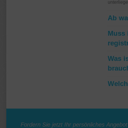
unterlieg
Ab wa
Muss 
regist
Was i
brauc
Welche