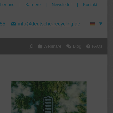
ber uns
|
Karriere
|
Newsletter
|
Kontakt
155
info@deutsche-recycling.de
Webinare
Blog
FAQs
Search: