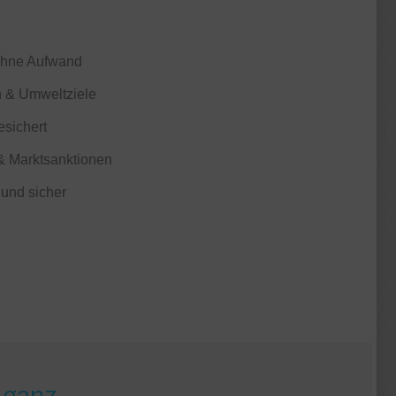
 ohne Aufwand
n & Umweltziele
esichert
 Markt­sanktionen
 und sicher
–
ganz