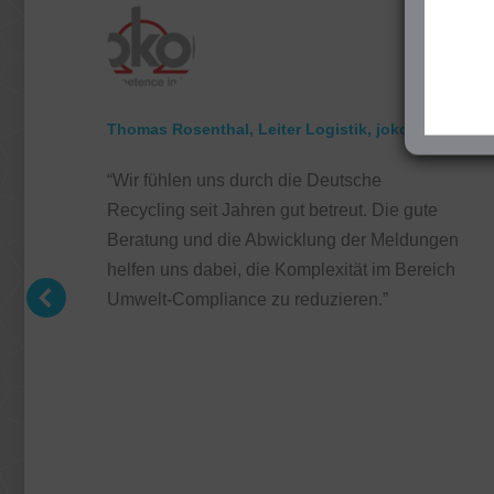
Thomas Rosenthal, Leiter Logistik, jokon
“Wir fühlen uns durch die Deutsche
Recycling seit Jahren gut betreut. Die gute
Beratung und die Abwicklung der Meldungen
helfen uns dabei, die Komplexität im Bereich
Umwelt-Compliance zu reduzieren.”