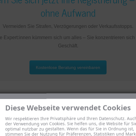
ohne
Aufwand
Vermeiden
Sie
Strafen,
Verzögerungen
oder
Verkaufsstopps
.
re
Expert
:
innen
kümmern
sich
um
alles –
Sie
konzentrieren
sich
Geschäft.
Kostenlose Beratung vereinbaren
Diese Webseite verwendet Cookies
ber 4.000 Unternehmen vertrauen u
Wir respektieren Ihre Privatsphäre und Ihren Datenschutz. Auc
der Verwendung von Cookies. Sie helfen uns, die Website für Si
optimal nutzbar zu gestalten. Wenn das für Sie in Ordnung ist,
stimmen Sie der Nutzung für Präferenzen, Statistiken und Mark