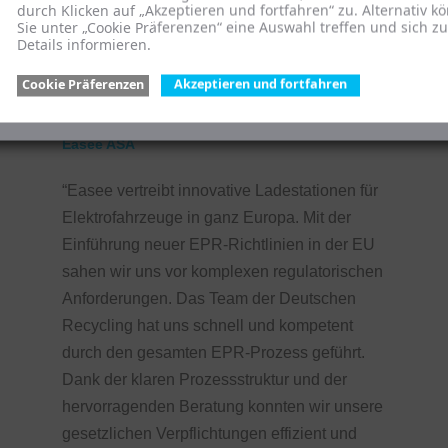
durch Klicken auf „Akzeptieren und fortfahren“ zu. Alternativ k
Sie unter „Cookie Präferenzen“ eine Auswahl treffen und sich z
Details informieren.
Cookie Präferenzen
Akzeptieren und fortfahren
Sascha Sauther, Head of European Operations,
Easee ASA
“Easee vertreibt innovative Ladestationen für
Elektrofahrzeuge in ganz Europa. Mit der
Einführung neuer EPR-Richtlinien in der EU
sahen wir uns vor komplexen regulatorischen
Anforderungen. Das Team der Deutschen
Recycling hat uns schnell und kompetent
durch den gesamten EPR-Prozess geführt.
Dank der klaren Prozessstruktur und der
hervorragenden Beratung konnten wir unsere
gesetzlichen Verpflichtungen effizient und