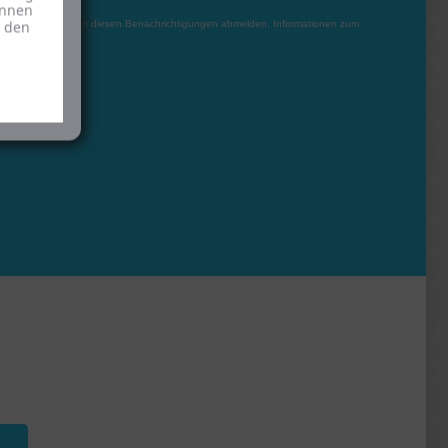
önnen
u den