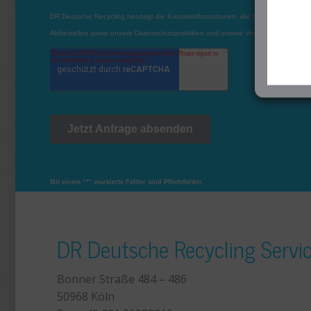
Mit einem “*” markierte Felder sind Pflichtfelder.
DR Deutsche Recycling Serv
Bonner Straße 484 – 486
50968 Köln