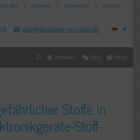
ber uns
|
Karriere
|
Newsletter
|
Kontakt
155
info@deutsche-recycling.de
Webinare
Blog
FAQs
Search:
ährlicher Stoffe in
ktronikgeräte-Stoff-