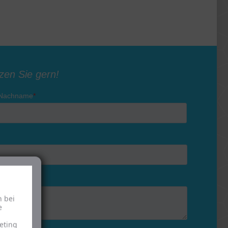
h bei
e
eting