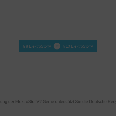
§ 8 ElektroStoffV
§ 10 ElektroStoffV
zung der ElektroStoffV? Gerne unterstützt Sie die Deutsche Re