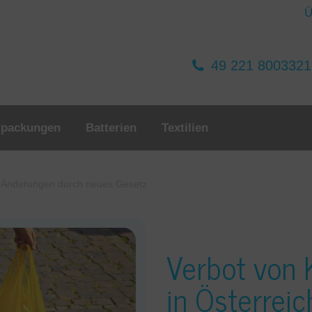
Ü
49 221 800332
rpackungen
Batterien
Textilien
h: Änderungen durch neues Gesetz
Verbot von 
in Österrei