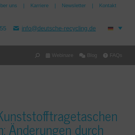
ber uns
|
Karriere
|
Newsletter
|
Kontakt
155
info@deutsche-recycling.de
Webinare
Blog
FAQs
Search:
Kunststofftragetaschen
ch: Änderungen durch