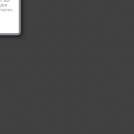
n auf
okie
mieren.