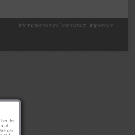
Informationen zum Datenschutz
|
Impressum
+49 221 800 332153
 bei der
imal
Sie der