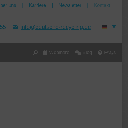
ber uns
|
Karriere
|
Newsletter
|
Kontakt
155
info@deutsche-recycling.de
Webinare
Blog
FAQs
Search: