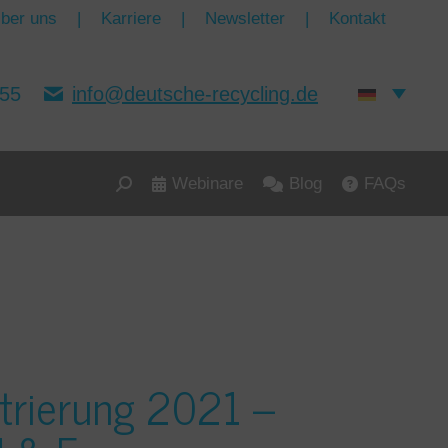
ber uns
|
Karriere
|
Newsletter
|
Kontakt
155
info@deutsche-recycling.de
Webinare
Blog
FAQs
Search:
trierung 2021 –