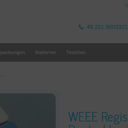
Ü
49 221 800332
rpackungen
Batterien
Textilien
pa
WEEE Regis