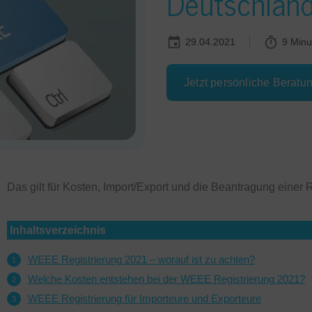
Deutschlan
29.04.2021
9 Minu
Jetzt persönliche Beratu
Das gilt für Kosten, Import/Export und die Beantragung einer
Inhaltsverzeichnis
WEEE Registrierung 2021 – worauf ist zu achten?
Welche Kosten entstehen bei der WEEE Registrierung 2021?
WEEE Registrierung für Importeure und Exporteure