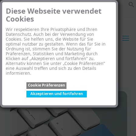
Diese Webseite verwendet
Cookies
Wir respektieren Ihre Privatsphäre und Ihren
Datenschutz. Auch bei der Verwendung von
Cookies. Sie helfen uns, die Website für Sie
optimal nutzbar zu gestalten. Wenn das für Sie in
Ordnung ist, stimmen Sie der Nutzung für
Search:
Präferenzen, Statistiken und Marketing durch
Klicken auf „Akzeptieren und fortfahren“ zu.
Alternativ können Sie unter „Cookie Präferenzen“
eine Auswahl treffen und sich zu den Details
Startseite
»
WEEE Registrierung 2021 – Deutschland &
informieren.
Europa
Cookie Präferenzen
Akzeptieren und fortfahren