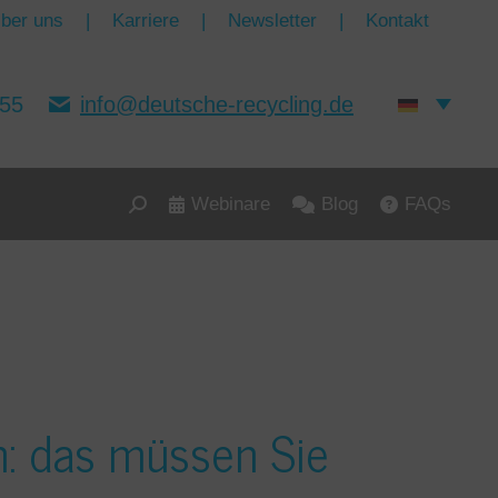
ber uns
|
Karriere
|
Newsletter
|
Kontakt
155
info@deutsche-recycling.de
Webinare
Blog
FAQs
Search:
n: das müssen Sie