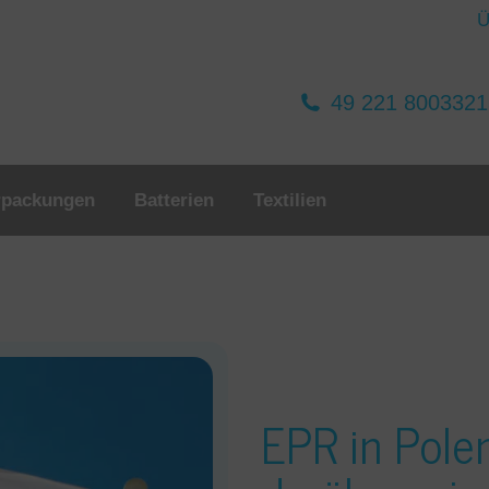
Ü
49 221 800332
rpackungen
Batterien
Textilien
EPR in Pole