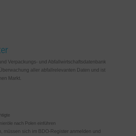
ter
und Verpackungs- und Abfallwirtschaftsdatenbank
berwachung aller abfallrelevanten Daten und ist
hen Markt.
tigte
ieröle nach Polen einführen
n, müssen sich im BDO-Register anmelden und