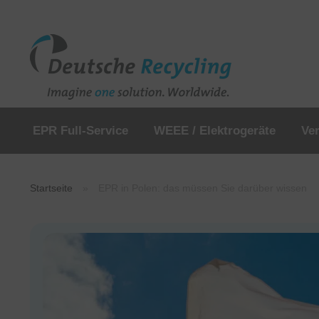
EPR Full-Service
WEEE / Elektrogeräte
Ve
Startseite
»
EPR in Polen: das müssen Sie darüber wissen