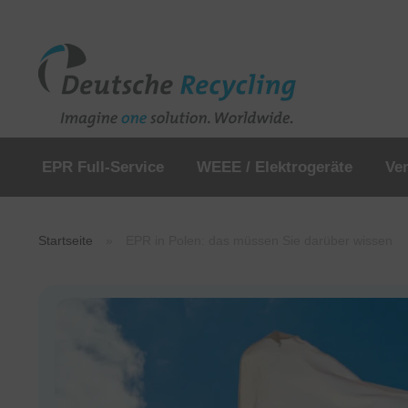
EPR Full-Service
WEEE / Elektrogeräte
Ve
Startseite
»
EPR in Polen: das müssen Sie darüber wissen