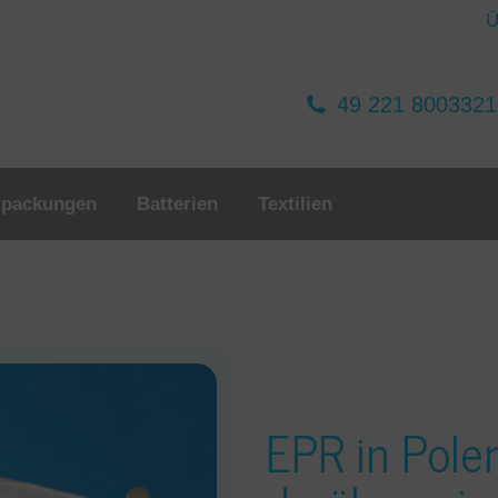
Ü
49 221 800332
rpackungen
Batterien
Textilien
EPR in Pole