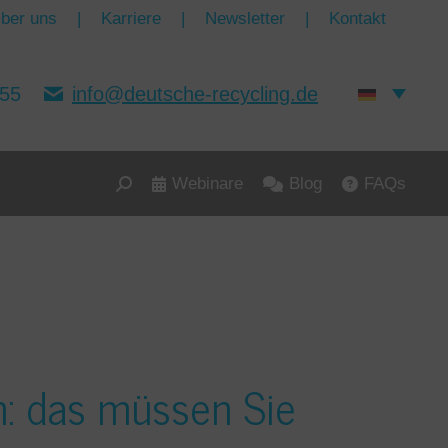
ber uns
|
Karriere
|
Newsletter
|
Kontakt
155
info@deutsche-recycling.de
Webinare
Blog
FAQs
Search:
n: das müssen Sie