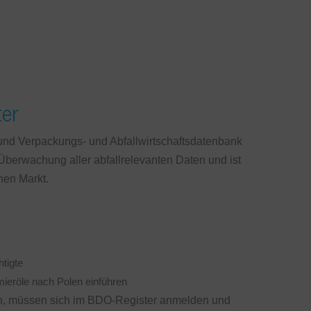
ter
und Verpackungs- und Abfallwirtschaftsdatenbank
berwachung aller abfallrelevanten Daten und ist
hen Markt.
tigte
ieröle nach Polen einführen
n, müssen sich im BDO-Register anmelden und