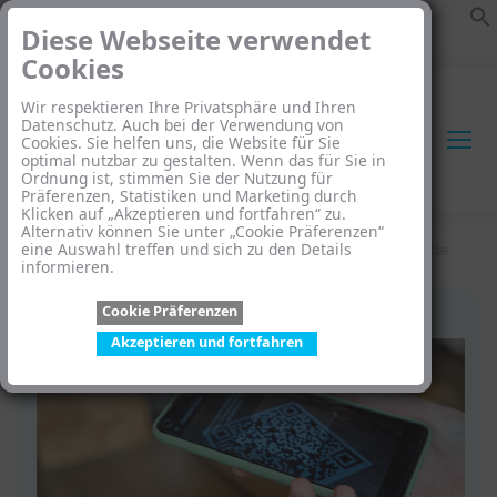
Diese Webseite verwendet
Cookies
Wir respektieren Ihre Privatsphäre und Ihren
Datenschutz. Auch bei der Verwendung von
Cookies. Sie helfen uns, die Website für Sie
optimal nutzbar zu gestalten. Wenn das für Sie in
Ordnung ist, stimmen Sie der Nutzung für
Search:
Präferenzen, Statistiken und Marketing durch
Klicken auf „Akzeptieren und fortfahren“ zu.
Alternativ können Sie unter „Cookie Präferenzen“
eine Auswahl treffen und sich zu den Details
Startseite
»
Digitaler Produktpass für nachhaltige Produkte
informieren.
Cookie Präferenzen
Akzeptieren und fortfahren