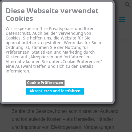
Diese Webseite verwendet
Cookies
Wir respektieren Ihre Privatsphäre und Ihren
Search:
Datenschutz. Auch bei der Verwendung von
Cookies. Sie helfen uns, die Website für Sie
optimal nutzbar zu gestalten. Wenn das für Sie in
Ordnung ist, stimmen Sie der Nutzung für
Präferenzen, Statistiken und Marketing durch
Klicken auf „Akzeptieren und fortfahren“ zu.
Alternativ können Sie unter „Cookie Präferenzen“
eine Auswahl treffen und sich zu den Details
informieren.
Wir kümmern uns um Ihre
Cookie Präferenzen
Umwelt-Compliance
Akzeptieren und fortfahren
Zahlreiche Gesetze, hoher administrativer Aufwand
und fortlaufende Kosten – als Hersteller, Händler
und Importeur von Elektrogeräten, Verpackungen