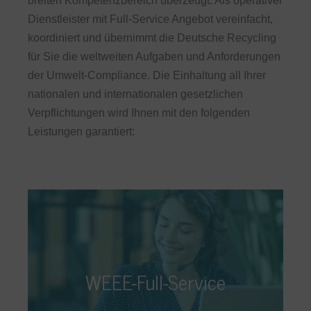
breiten Kompetenzbereich überzeugt. Als operativer
Dienstleister mit Full-Service Angebot vereinfacht,
koordiniert und übernimmt die Deutsche Recycling
für Sie die weltweiten Aufgaben und Anforderungen
der Umwelt-Compliance. Die Einhaltung all Ihrer
nationalen und internationalen gesetzlichen
Verpflichtungen wird Ihnen mit den folgenden
Leistungen garantiert:
WEEE-Full-Service
Wir übernehmen für Sie die Verantwortung,
WEEE-Full-Service
sodass Sie mehr Zeit für Ihr Kerngeschäft
schaffen können. Im Rahmen unseres WEEE-
Full-Service Angebotes unterstützen wir Sie