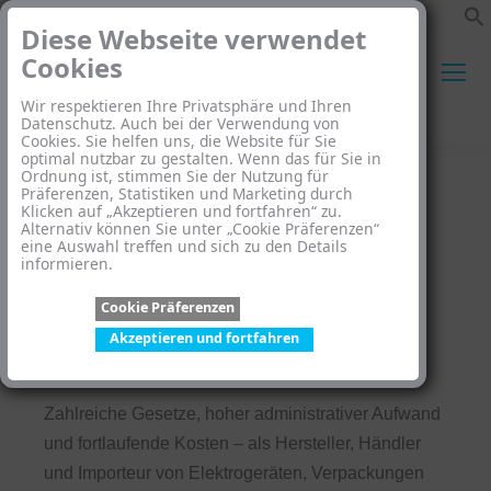
Diese Webseite verwendet
Cookies
Wir respektieren Ihre Privatsphäre und Ihren
Search:
Datenschutz. Auch bei der Verwendung von
Cookies. Sie helfen uns, die Website für Sie
optimal nutzbar zu gestalten. Wenn das für Sie in
Ordnung ist, stimmen Sie der Nutzung für
Präferenzen, Statistiken und Marketing durch
Klicken auf „Akzeptieren und fortfahren“ zu.
Alternativ können Sie unter „Cookie Präferenzen“
eine Auswahl treffen und sich zu den Details
informieren.
Wir kümmern uns um Ihre
Cookie Präferenzen
Umwelt-Compliance
Akzeptieren und fortfahren
Zahlreiche Gesetze, hoher administrativer Aufwand
und fortlaufende Kosten – als Hersteller, Händler
und Importeur von Elektrogeräten, Verpackungen