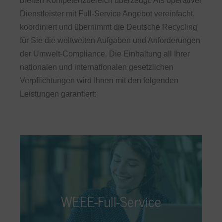
breiten Kompetenzbereich überzeugt. Als operativer
Dienstleister mit Full-Service Angebot vereinfacht,
koordiniert und übernimmt die Deutsche Recycling
für Sie die weltweiten Aufgaben und Anforderungen
der Umwelt-Compliance. Die Einhaltung all Ihrer
nationalen und internationalen gesetzlichen
Verpflichtungen wird Ihnen mit den folgenden
Leistungen garantiert:
WEEE-Full-Service
Wir übernehmen für Sie die Verantwortung,
WEEE-Full-Service
sodass Sie mehr Zeit für Ihr Kerngeschäft
schaffen können. Im Rahmen unseres WEEE-
Full-Service Angebotes unterstützen wir Sie