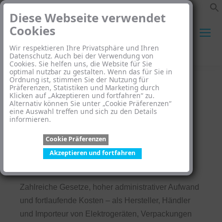
Diese Webseite verwendet
Cookies
Wir respektieren Ihre Privatsphäre und Ihren
Search:
Datenschutz. Auch bei der Verwendung von
Cookies. Sie helfen uns, die Website für Sie
optimal nutzbar zu gestalten. Wenn das für Sie in
Ordnung ist, stimmen Sie der Nutzung für
Präferenzen, Statistiken und Marketing durch
Klicken auf „Akzeptieren und fortfahren“ zu.
Alternativ können Sie unter „Cookie Präferenzen“
eine Auswahl treffen und sich zu den Details
informieren.
Wir kümmern uns um Ihre
Cookie Präferenzen
Umwelt-Compliance
Akzeptieren und fortfahren
Zahlreiche Gesetze, hoher administrativer Aufwand
und fortlaufende Kosten – als Hersteller, Händler
und Importeur von Elektrogeräten, Verpackungen