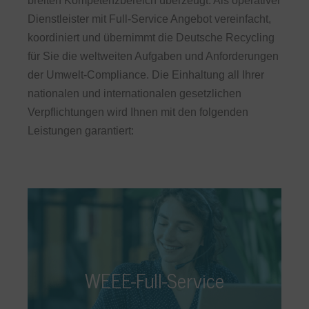
breiten Kompetenzbereich überzeugt. Als operativer
Dienstleister mit Full-Service Angebot vereinfacht,
koordiniert und übernimmt die Deutsche Recycling
für Sie die weltweiten Aufgaben und Anforderungen
der Umwelt-Compliance. Die Einhaltung all Ihrer
nationalen und internationalen gesetzlichen
Verpflichtungen wird Ihnen mit den folgenden
Leistungen garantiert:
WEEE-Full-Service
Wir übernehmen für Sie die Verantwortung,
WEEE-Full-Service
sodass Sie mehr Zeit für Ihr Kerngeschäft
schaffen können. Im Rahmen unseres WEEE-
Full-Service Angebotes unterstützen wir Sie